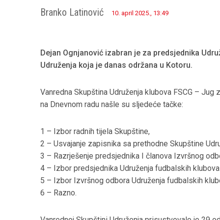
Branko Latinović
10. april 2025., 13:49
Dejan Ognjanović izabran je za predsjednika Udr
Udruženja koja je danas održana u Kotoru.
Vanredna Skupština Udruženja klubova FSCG – Jug zak
na Dnevnom radu našle su sljedeće tačke:
1 – Izbor radnih tijela Skupštine,
2 – Usvajanje zapisnika sa prethodne Skupštine Udr
3 – Razrješenje predsjednika I članova Izvršnog od
4 – Izbor predsjednika Udruženja fudbalskih klubov
5 – Izbor Izvršnog odbora Udruženja fudbalskih klu
6 – Razno.
Vanrednoj Skupštini Udruženja prisustvovalo je 29 o