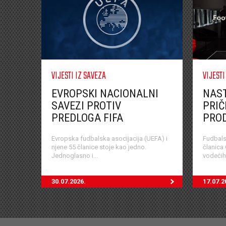
VIJESTI IZ SAVEZA
VIJESTI
EVROPSKI NACIONALNI
NAS
SAVEZI PROTIV
PRIČ
PREDLOGA FIFA
PROD
Evropska fudbalska asocijacija (UEFA) i
Fudbals
njene 55 članice stoje kao jedno.
članica
Jednoglasno i...
vodećih 
30.07.2026.
17.07.2