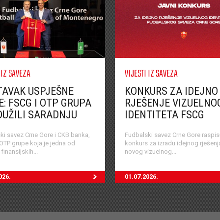
 IZ SAVEZA
VIJESTI IZ SAVEZA
TAVAK USPJEŠNE
KONKURS ZA IDEJNO
E: FSCG I OTP GRUPA
RJEŠENJE VIZUELNO
UŽILI SARADNJU
IDENTITETA FSCG
ki savez Crne Gore i CKB banka,
Fudbalski savez Crne Gore raspis
 OTP grupe koja je jedna od
konkurs za izradu idejnog rješen
finansijskih...
novog vizuelnog...
026.
01.07.2026.