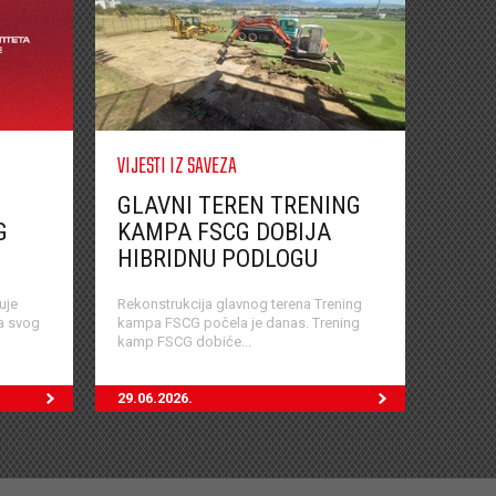
VIJESTI IZ SAVEZA
GLAVNI TEREN TRENING
G
KAMPA FSCG DOBIJA
HIBRIDNU PODLOGU
uje
Rekonstrukcija glavnog terena Trening
ja svog
kampa FSCG počela je danas. Trening
kamp FSCG dobiće...
29.06.2026.