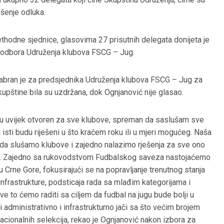
ošenje odluka.
rethodne sjednice, glasovima 27 prisutnih delegata donijeta je
g odbora Udruženja klubova FSCG – Jug.
zabran je za predsjednika Udruženja klubova FSCG – Jug za
pštine bila su uzdržana, dok Ognjanović nije glasao.
u uvijek otvoren za sve klubove, spreman da saslušam sve
isti budu riješeni u što kraćem roku ili u mjeri mogućeg. Naša
, da slušamo klubove i zajedno nalazimo rješenja za sve ono
giji. Zajedno sa rukovodstvom Fudbalskog saveza nastojaćemo
u Crne Gore, fokusirajući se na popravljanje trenutnog stanja
infrastrukture, podsticaja rada sa mlađim kategorijama i
e to ćemo raditi sa ciljem da fudbal na jugu bude bolji u
administrativno i infrastrukturno jači sa što većim brojem
nacionalnih selekcija, rekao je Ognjanović nakon izbora za