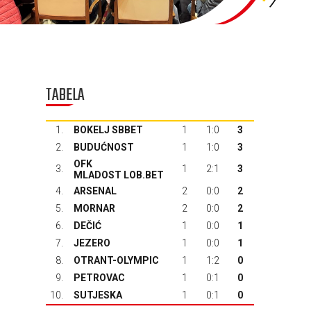
TABELA
1.
BOKELJ SBBET
1
1:0
3
2.
BUDUĆNOST
1
1:0
3
OFK
3.
1
2:1
3
MLADOST LOB.BET
4.
ARSENAL
2
0:0
2
5.
MORNAR
2
0:0
2
6.
DEČIĆ
1
0:0
1
7.
JEZERO
1
0:0
1
8.
OTRANT-OLYMPIC
1
1:2
0
9.
PETROVAC
1
0:1
0
10.
SUTJESKA
1
0:1
0