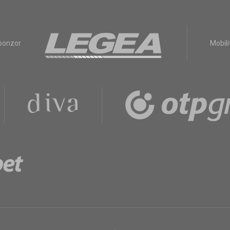
sponzor
Mobili