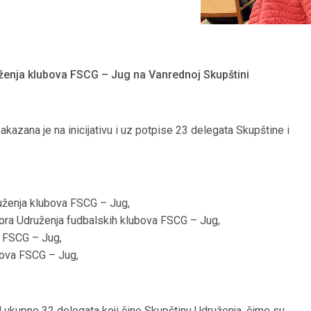
uženja klubova FSCG – Jug na Vanrednoj Skupštini
azana je na inicijativu i uz potpise 23 delegata Skupštine i
uženja klubova FSCG – Jug,
bora Udruženja fudbalskih klubova FSCG – Jug,
a FSCG – Jug,
bova FSCG – Jug,
d ukupno 32 delegata koji čine Skupštinu Udruženja, čime su