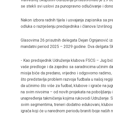
se stekli svi uslovi za punopravno odlučivanje i don
Nakon izbora radnih tijela i usvajanja zapisnika sa p
odluka o razrješenju predsjednika i članova Izvršno
Glasovima 26 prisutnih delegata Dejan Ognjanović i
mandatni period 2025 – 2029 godine. Dva delgata Sku
- Kao predsjednik Udruženja klubova FSCG – Jug bić
vaše predloge i da zajedno sa saradnicima učinim da 
misija biće da predano, vrijedno i odgovorno radimo
što predstavlja problem razvoja fudbala u našoj re
da učinimo što više za fudbal, klubove i igrače na jug
na svim nivoima – od novih projekata na poboljšanju 
unapređenja takmičenja kojima rukovodi Udruženje. Sv
svim segmentima, treneri dodatno edukovani, klubovi 
igrača koji će u narednom periodu braniti boje naših 