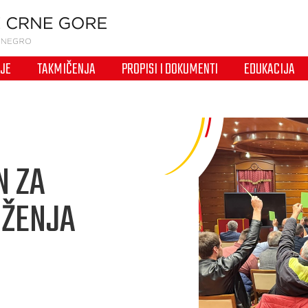
IJE
TAKMIČENJA
PROPISI I DOKUMENTI
EDUKACIJA
N ZA
UŽENJA