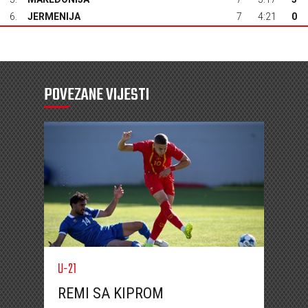
6.
JERMENIJA
7
4:21
0
POVEZANE VIJESTI
U-21
REMI SA KIPROM