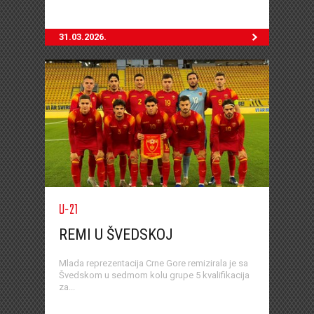
31.03.2026.
U-21
REMI U ŠVEDSKOJ
Mlada reprezentacija Crne Gore remizirala je sa
Švedskom u sedmom kolu grupe 5 kvalifikacija
za...