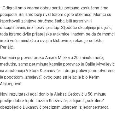
- Odigrali smo veoma dobru partiju, potpuno zasluženo smo
pobijedili. Bili smo bolji rival tokom cijele utakmice. Momci su
ispoštovali zahtjeve stručnog štaba, bili agresivni i
disciplinovani, imali pravi pristup. Sljedeće okupljanje je u junu,
tada igramo dvije prijateljske utakmice i nadam se da će momci
imati veću minutažu u svojim klubovima, rekao je selektor
Perišić.
Domaćin je poveo preko Amara Milaka u 20. minutu meča,
međutim, samo pet minuta kasnije poravnao je Balša Mrvaljević
na asistenciju Viktora Đukanovića. I drugo poluvrijeme otvoreno
je pogotkom ,,zmajeva“, ovog puta strijelac je bio Kerim
Alajbegović.
Novi rezultatski egal donio je Aleksa Ćetković u 58. minutu
poslije dobre lopte Lazara Kneževića, a trijumf ,,sokolima“
obezbijedio Đukanović preciznim udarcem iz jedanaesterca.