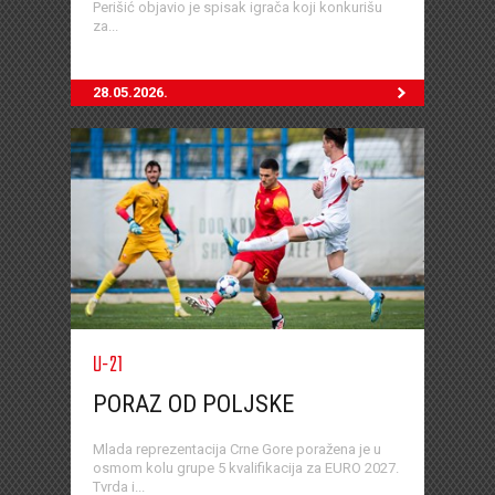
Perišić objavio je spisak igrača koji konkurišu
za...
28.05.2026.
U-21
PORAZ OD POLJSKE
Mlada reprezentacija Crne Gore poražena je u
osmom kolu grupe 5 kvalifikacija za EURO 2027.
Tvrda i...