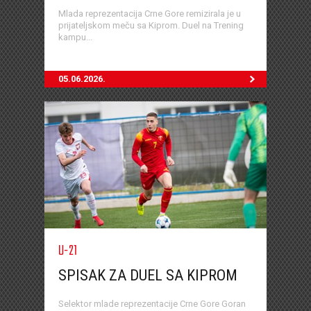
Mlada reprezentacija Crne Gore remizirala je u
prijateljskom meču sa Kiprom. Duel na Trening
kampu...
05.06.2026.
U-21
SPISAK ZA DUEL SA KIPROM
Selektor mlade reprezentacije Crne Gore Goran