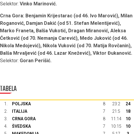
Selektor:
Vinko Marinović.
Crna Gora: Benjamin Krijestarac (od 46. Ivo Marović), Milan
Roganović, Damjan Dakić (od 51. Stefan Melentijević),
Marko Franeta, Balša Vukotić, Dragan Miranović, Aleksa
Ćetković (od 70. Nemanja Carević), Medo Juković (od 46.
Nikola Medojević), Nikola Vuković (od 70. Matija Rovčanin),
Balša Mrvaljević (od 46. Lazar Knežević), Viktor Đukanović.
Selektor:
Goran Perišić.
TABELA
1.
POLJSKA
8
23:2
24
2.
ITALIJA
7
21:5
18
3.
CRNA GORA
8
11:14
10
4.
ŠVEDSKA
7
10:15
10
5.
MAKEDONIJA
7
5:17
3