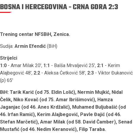
BOSNA I HERCEGOVINA - CRNA GORA 2:3
Trening centar NFSBiH, Zenica.
Sudija:
Armin Efendić
(BiH)
Strijelci
1:0
- Amar Milak 20',
1:1
- Balša Mrvaljević 25',
2:1
- Kerim
Alajbegović 48',
2:2
- Aleksa Ćetković 58',
2:3
- Viktor Đukanović
(p) 65'
BiH: Tarik Karić (od 75. Eldin Lolić), Nermin Mujkić, Nidal
Čelik, Niko Kovač (od 75. Amar Ibrišimović), Hamza
Jaganjac (od 46. Anes Krdžalić), Muhamed Buljubašić (od
46. Irfan Ramić), Kerim Alajbegović, Pavle Đajić (od 46.
Stefan Marčetić), Amar Milak (od 58. David Čamber), Senad
Mustafić (od 46. Nedim Keranović), Filip Taraba.