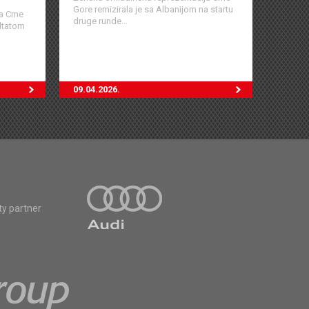
Gore remizirala je sa Albanijom na startu
a Crne
druge runde...
ultatom
09.04.2026.
ty partner