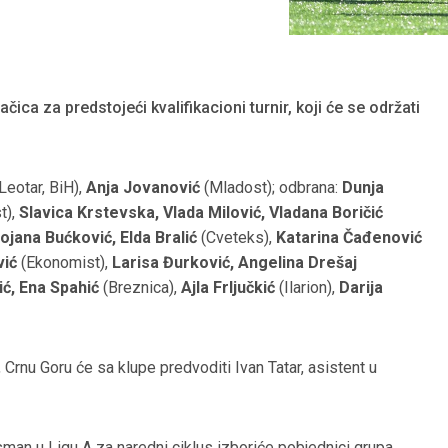
čica za predstojeći kvalifikacioni turnir, koji će se održati
Leotar, BiH),
Anja Jovanović
(Mladost); odbrana:
Dunja
t),
Slavica Krstevska, Vlada Milović, Vladana Boričić
ojana Bućković, Elda Bralić
(Cveteks),
Katarina Čađenović
vić
(Ekonomist),
Larisa Đurković, Angelina Drešaj
ć, Ena Spahić
(Breznica),
Ajla Frljučkić
(Ilarion),
Darija
Crnu Goru će sa klupe predvoditi Ivan Tatar, asistent u
asman u Ligu A za naredni ciklus izboriće pobjednici grupa,