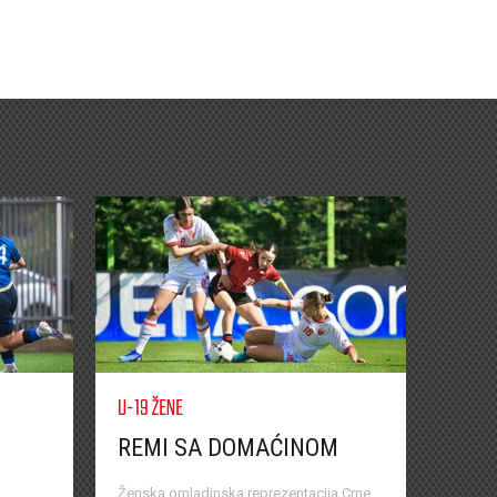
U-19 ŽENE
REMI SA DOMAĆINOM
Ženska omladinska reprezentacija Crne