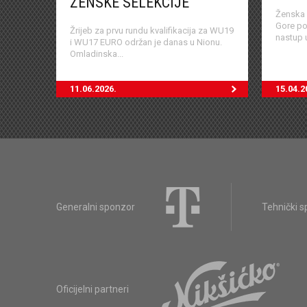
ŽENSKE SELEKCIJE
Ženska 
Gore po
Žrijeb za prvu rundu kvalifikacija za WU19
nastup u
i WU17 EURO održan je danas u Nionu.
Omladinska...
11.06.2026.
15.04.2
Generalni sponzor
Tehnički 
Oficijelni partneri