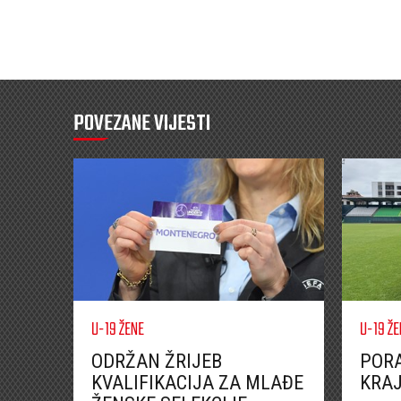
POVEZANE VIJESTI
U-19 ŽENE
U-19 ŽE
ODRŽAN ŽRIJEB
PORA
KVALIFIKACIJA ZA MLAĐE
KRA