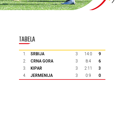
TABELA
1.
SRBIJA
3
14:0
9
2.
CRNA GORA
3
8:4
6
3.
KIPAR
3
2:11
3
4.
JERMENIJA
3
0:9
0