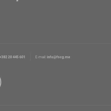
+382 20 445 601
E-mail:
info@fscg.me