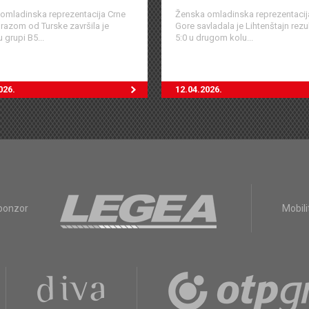
omladinska reprezentacija Crne
Ženska omladinska reprezentacij
razom od Turske završila je
Gore savladala je Lihtenštajn rez
 grupi B5...
5:0 u drugom kolu...
026.
12.04.2026.
sponzor
Mobili