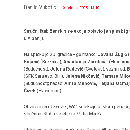
Danilo Vukotić
10. februar 2025., 13:10
Stručni štab ženskih selekcija objavio je spisak igra
u Albaniji.
Na spisku je 20 igračica - golmanke:
Jovana Žugić
(
Bojanić
(Breznica),
Anastasija Zarubica
(Ekonomis
(Budućnost),
Jelena Radević
(Cveteks); vezni red:
B
(SFK Sarajevo, BiH),
Jelena Nikčević, Tamara Milo
(Budućnost); napad:
Amra Mehović, Tatjana Osmaji
Čižek
(Ekonomist).
Obzirom na obaveze ,,WA” selekcije u istom periodu, 
stručnom štabu selektora Mirka Marića.
Utakmice na turniru igraće se u Tirani i Elbasanu. Pl