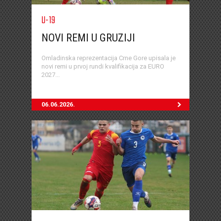
U-19
NOVI REMI U GRUZIJI
Omladinska reprezentacija Crne Gore upisala je
novi remi u prvoj rundi kvalifikacija za EURO
2027...
06.06.2026.