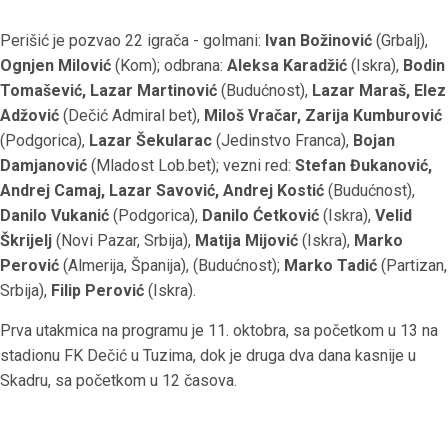
Perišić je pozvao 22 igrača - golmani:
Ivan Božinović
(Grbalj),
Ognjen Milović
(Kom); odbrana:
Aleksa Karadžić
(Iskra),
Bodin
Tomašević, Lazar Martinović
(Budućnost),
Lazar Maraš, Elez
Adžović
(Dečić Admiral bet),
Miloš Vračar, Zarija Kumburović
(Podgorica),
Lazar Šekularac
(Jedinstvo Franca),
Bojan
Damjanović
(Mladost Lob.bet); vezni red:
Stefan Đukanović,
Andrej Camaj, Lazar Savović, Andrej Kostić
(Budućnost),
Danilo Vukanić
(Podgorica),
Danilo Ćetković
(Iskra),
Velid
Škrijelj
(Novi Pazar, Srbija),
Matija Mijović
(Iskra),
Marko
Perović
(Almerija, Španija), (Budućnost);
Marko Tadić
(Partizan,
Srbija),
Filip Perović
(Iskra).
Prva utakmica na programu je 11. oktobra, sa početkom u 13 na
stadionu FK Dečić u Tuzima, dok je druga dva dana kasnije u
Skadru, sa početkom u 12 časova.