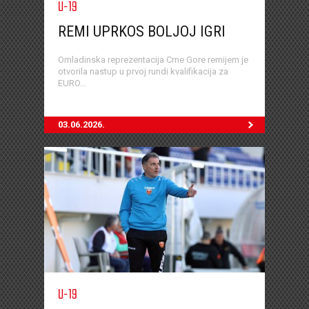
U-19
REMI UPRKOS BOLJOJ IGRI
Omladinska reprezentacija Crne Gore remijem je
otvorila nastup u prvoj rundi kvalifikacija za
EURO...
03.06.2026.
U-19