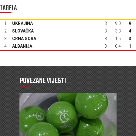
TABELA
1.
UKRAJINA
3
9:0
9
2.
SLOVAČKA
3
3:3
4
3.
CRNA GORA
3
1:6
3
4.
ALBANIJA
3
0:4
1
POVEZANE VIJESTI