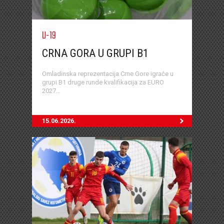
U-19
CRNA GORA U GRUPI B1
Omladinska reprezentacija Crne Gore igraće u
grupi B1 druge runde kvalifikacija za EURO
2027...
15.06.2026.