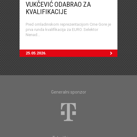
VUKČEVIĆ ODABRAO ZA
KVALIFIKACIJE
Pred omladinskom reprezentacijom Crne Gore je
prva runda kvalifikacija za EURO. Selektor
Nenad...
25.05.2026.
Generalni sponzor