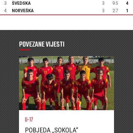
3.
ŠVEDSKA
3
9:5
4
4.
NORVEŠKA
3
2:7
1
POVEZANE VIJESTI
U-17
POBJEDA ,,SOKOLA“