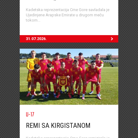
Kadetska reprezentacija Crne Gore savladala je
Ujedinjene Arapske Emirate u drugom meču
tokom...
31.07.2026.
U-17
REMI SA KIRGISTANOM