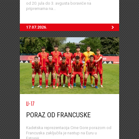
od 20. jula do 3. avgusta boraviće na
pripremama na...
17.07.2026.
U-17
PORAZ OD FRANCUSKE
Kadetska reprezentacija Crne Gore porazom od
Francuska zaključila je nastup na Euru u
Estoniji...