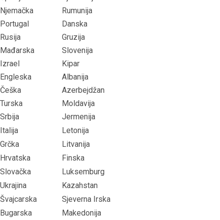
Njemačka
Rumunija
Portugal
Danska
Rusija
Gruzija
Mađarska
Slovenija
Izrael
Kipar
Engleska
Albanija
Češka
Azerbejdžan
Turska
Moldavija
Srbija
Jermenija
Italija
Letonija
Grčka
Litvanija
Hrvatska
Finska
Slovačka
Luksemburg
Ukrajina
Kazahstan
Švajcarska
Sjeverna Irska
Bugarska
Makedonija