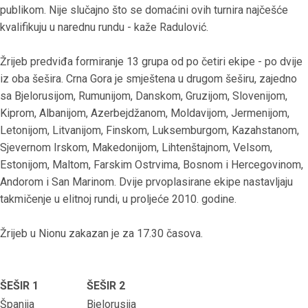
publikom. Nije slučajno što se domaćini ovih turnira najčešće
kvalifikuju u narednu rundu - kaže Radulović.
Žrijeb predviđa formiranje 13 grupa od po četiri ekipe - po dvije
iz oba šešira. Crna Gora je smještena u drugom šeširu, zajedno
sa Bjelorusijom, Rumunijom, Danskom, Gruzijom, Slovenijom,
Kiprom, Albanijom, Azerbejdžanom, Moldavijom, Jermenijom,
Letonijom, Litvanijom, Finskom, Luksemburgom, Kazahstanom,
Sjevernom Irskom, Makedonijom, Lihtenštajnom, Velsom,
Estonijom, Maltom, Farskim Ostrvima, Bosnom i Hercegovinom,
Andorom i San Marinom. Dvije prvoplasirane ekipe nastavljaju
takmičenje u elitnoj rundi, u proljeće 2010. godine.
Žrijeb u Nionu zakazan je za 17.30 časova.
ŠEŠIR 1
ŠEŠIR 2
Španija
Bjelorusija