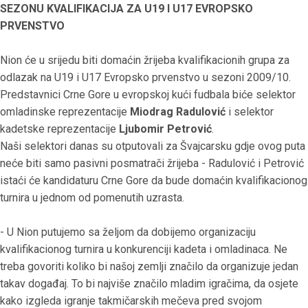
SEZONU KVALIFIKACIJA ZA U19 I U17 EVROPSKO
PRVENSTVO
Nion će u srijedu biti domaćin žrijeba kvalifikacionih grupa za
odlazak na U19 i U17 Evropsko prvenstvo u sezoni 2009/10.
Predstavnici Crne Gore u evropskoj kući fudbala biće selektor
omladinske reprezentacije
Miodrag Radulović
i selektor
kadetske reprezentacije
Ljubomir Petrović
.
Naši selektori danas su otputovali za Švajcarsku gdje ovog puta
neće biti samo pasivni posmatrači žrijeba - Radulović i Petrović
istaći će kandidaturu Crne Gore da bude domaćin kvalifikacionog
turnira u jednom od pomenutih uzrasta.
- U Nion putujemo sa željom da dobijemo organizaciju
kvalifikacionog turnira u konkurenciji kadeta i omladinaca. Ne
treba govoriti koliko bi našoj zemlji značilo da organizuje jedan
takav događaj. To bi najviše značilo mladim igračima, da osjete
kako izgleda igranje takmičarskih mečeva pred svojom