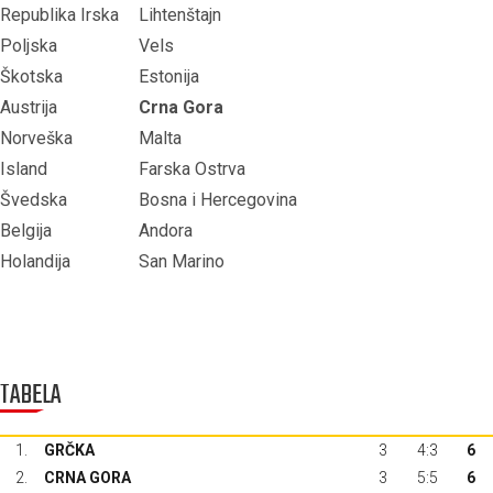
Republika Irska
Lihtenštajn
Poljska
Vels
Škotska
Estonija
Austrija
Crna Gora
Norveška
Malta
Island
Farska Ostrva
Švedska
Bosna i Hercegovina
Belgija
Andora
Holandija
San Marino
TABELA
1.
GRČKA
3
4:3
6
2.
CRNA GORA
3
5:5
6