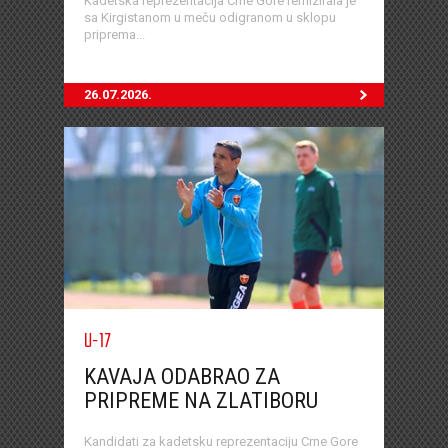
Kadetska reprezentacija Crne Gore remizirala je
sa Kirgistanom u meču odigranom u sklopu
priprema...
26.07.2026.
U-17
KAVAJA ODABRAO ZA
PRIPREME NA ZLATIBORU
Kandidati za kadetsku reprezentaciju Crne Gore