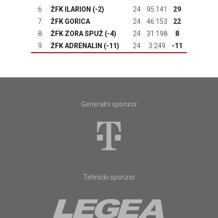
6.
ŽFK ILARION (-2)
24
95:141
29
7.
ŽFK GORICA
24
46:153
22
8.
ŽFK ZORA SPUŽ (-4)
24
31:198
8
9.
ŽFK ADRENALIN (-11)
24
3:249
-11
Generalni sponzor
Tehnički sponzor