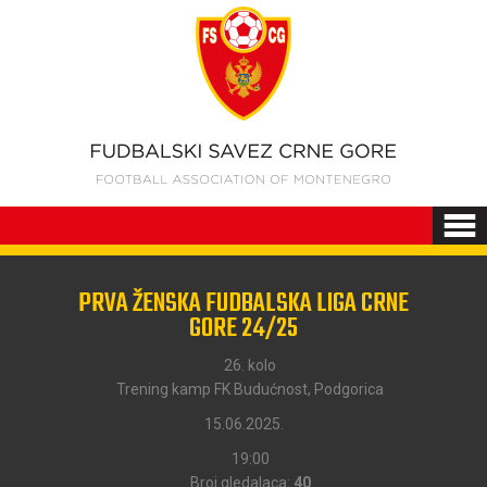
PRVA ŽENSKA FUDBALSKA LIGA CRNE
GORE 24/25
26. kolo
Trening kamp FK Budućnost, Podgorica
15.06.2025.
19:00
Broj gledalaca:
40