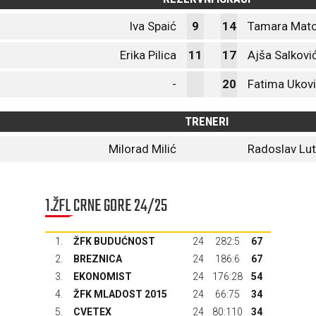
Iva Spaić
9
14
Tamara Mato
Erika Pilica
11
17
Ajša Salkovi
-
20
Fatima Ukov
TRENERI
Milorad Milić
Radoslav Lu
1.ŽFL CRNE GORE 24/25
1.
ŽFK BUDUĆNOST
24
282:5
67
2.
BREZNICA
24
186:6
67
3.
EKONOMIST
24
176:28
54
4.
ŽFK MLADOST 2015
24
66:75
34
5.
CVETEX
24
80:110
34