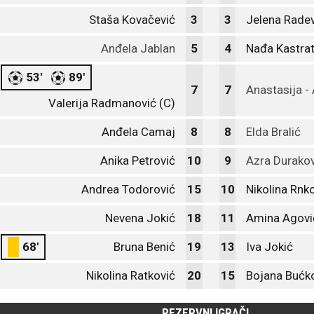
Staša Kovačević
3
3
Jelena Radev
Anđela Jablan
5
4
Nađa Kastrat
53'
89'
7
7
Anastasija -
Valerija Radmanović (C)
Anđela Camaj
8
8
Elda Bralić
Anika Petrović
10
9
Azra Durakov
Andrea Todorović
15
10
Nikolina Rnk
Nevena Jokić
18
11
Amina Agovi
68'
Bruna Benić
19
13
Iva Jokić
Nikolina Ratković
20
15
Bojana Bućk
REZERVNI IGRAČI