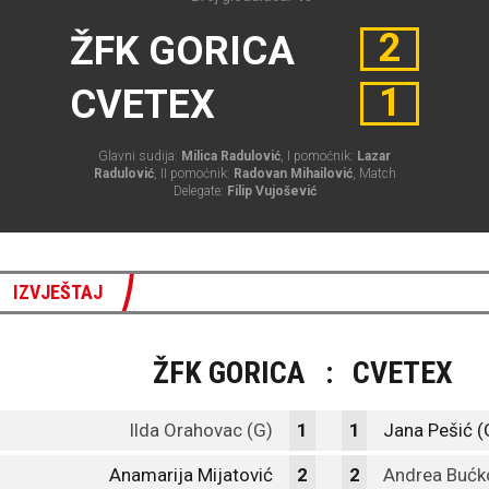
2
ŽFK GORICA
1
CVETEX
Glavni sudija:
Milica Radulović
, I pomoćnik:
Lazar
Radulović
, II pomoćnik:
Radovan Mihailović
, Match
Delegate:
Filip Vujošević
IZVJEŠTAJ
ŽFK GORICA
:
CVETEX
Ilda Orahovac (G)
1
1
Jana Pešić (
Anamarija Mijatović
2
2
Andrea Bućko