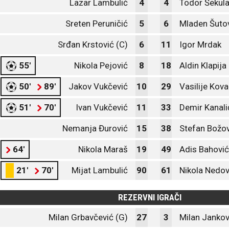
Lazar Lambulić
4
4
Todor Šekul
Sreten Peruničić
5
6
Mladen Šutov
Srđan Krstović (C)
6
11
Igor Mrdak
55'
Nikola Pejović
8
18
Aldin Klapija
50'
89'
Jakov Vukčević
10
29
Vasilije Kov
51'
70'
Ivan Vukčević
11
33
Demir Kanali
Nemanja Đurović
15
38
Stefan Božov
64'
Nikola Maraš
19
49
Adis Bahović
21'
70'
Mijat Lambulić
90
61
Nikola Nedov
REZERVNI IGRAČI
Milan Grbavčević (G)
27
3
Milan Jankov