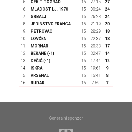
5.
OFK TITOGRAD
15
27:15
27
6.
MLADOST LJ. 1970
15
30:24
24
7.
GRBALJ
15
26:23
24
8.
JEDINSTVO FRANCA
15
21:19
20
9.
PETROVAC
15
28:29
18
10.
LOVĆEN
15
22:37
18
11.
MORNAR
15
20:33
17
12.
BERANE
(-1)
15
32:47
14
13.
DEČIĆ
(-1)
15
17:44
12
14.
ISKRA
15
19:61
9
15.
ARSENAL
15
15:41
8
16.
RUDAR
15
7:59
7
Generalni sponzor