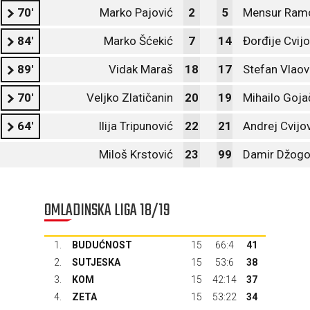
70'
Marko Pajović
2
5
Mensur Ram
84'
Marko Šćekić
7
14
Đorđije Cvijo
89'
Vidak Maraš
18
17
Stefan Vlaov
70'
Veljko Zlatičanin
20
19
Mihailo Goja
64'
Ilija Tripunović
22
21
Andrej Cvijo
Miloš Krstović
23
99
Damir Džogo
OMLADINSKA LIGA 18/19
1.
BUDUĆNOST
15
66:4
41
2.
SUTJESKA
15
53:6
38
3.
KOM
15
42:14
37
4.
ZETA
15
53:22
34