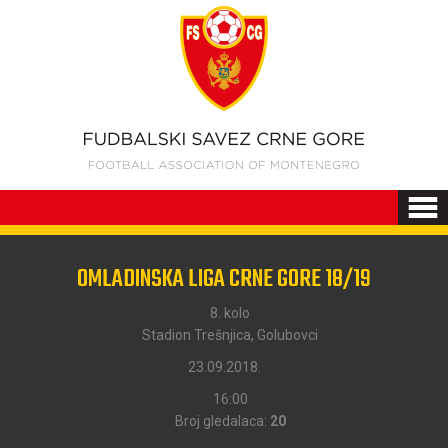
OMLADINSKA LIGA CRNE GORE 18/19
8. kolo
Stadion Trešnjica, Golubovci
23.09.2018.
16:00
Broj gledalaca:
20