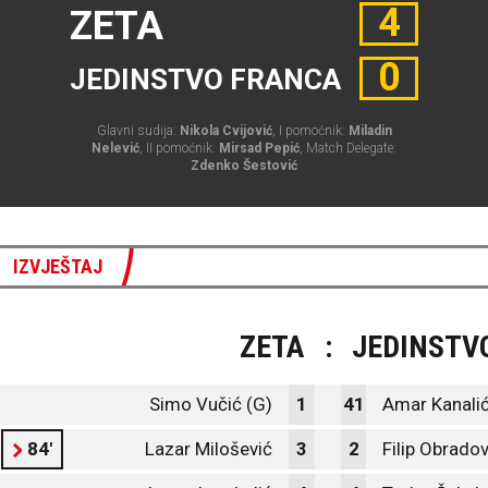
4
ZETA
0
JEDINSTVO FRANCA
Glavni sudija:
Nikola Cvijović
, I pomoćnik:
Miladin
Nelević
, II pomoćnik:
Mirsad Pepić
, Match Delegate:
Zdenko Šestović
IZVJEŠTAJ
ZETA
:
JEDINSTV
Simo Vučić (G)
1
41
Amar Kanalić
84'
Lazar Milošević
3
2
Filip Obradov