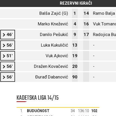
REZERVNI IGRAČI
Balša Zajić (G)
1
14
Ramo Balja
Marko Knežević
4
16
Vuk Tomano
46'
Danilo Pešukić
9
17
Radojica Bu
56'
Luka Kukuličić
13
-
51'
Vuk Ajković
19
-
56'
Dražen Kovačević
20
-
56'
Đurađ Dabanović
90
-
KADETSKA LIGA 14/15
1.
BUDUĆNOST
34
136:10
102