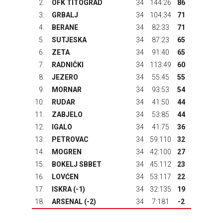
2.
OFK TITOGRAD
34
144:26
86
3.
GRBALJ
34
104:34
71
4.
BERANE
34
82:33
71
5.
SUTJESKA
34
87:23
65
6.
ZETA
34
91:40
65
7.
RADNIČKI
34
113:49
60
8.
JEZERO
34
55:45
55
9.
MORNAR
34
93:53
54
10.
RUDAR
34
41:50
44
11.
ZABJELO
34
53:85
44
12.
IGALO
34
41:75
36
13.
PETROVAC
34
59:110
32
14.
MOGREN
34
42:100
27
15.
BOKELJ SBBET
34
45:112
23
16.
LOVĆEN
34
53:117
22
17.
ISKRA
(-1)
34
32:135
19
18.
ARSENAL
(-2)
34
7:181
-2