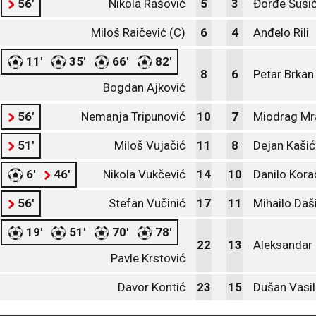
56'
Nikola Rašović
5
3
Đorđe Šuši
Miloš Raičević (C)
6
4
Anđelo Rili
11'
35'
66'
82'
8
6
Petar Brkan
Bogdan Ajković
56'
Nemanja Tripunović
10
7
Miodrag Mr
51'
Miloš Vujačić
11
8
Dejan Kašić
6'
46'
Nikola Vukčević
14
10
Danilo Kora
56'
Stefan Vučinić
17
11
Mihailo Daš
19'
51'
70'
78'
22
13
Aleksandar
Pavle Krstović
Davor Kontić
23
15
Dušan Vasil