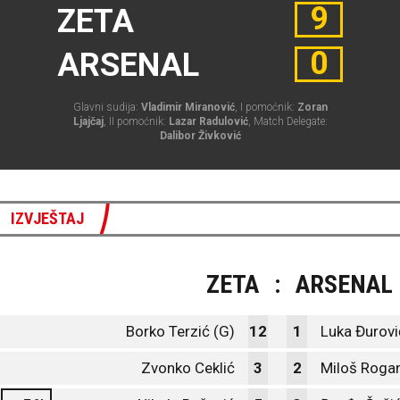
9
ZETA
0
ARSENAL
Glavni sudija:
Vladimir Miranović
, I pomoćnik:
Zoran
Ljajčaj
, II pomoćnik:
Lazar Radulović
, Match Delegate:
Dalibor Živković
IZVJEŠTAJ
ZETA
:
ARSENAL
Borko Terzić (G)
12
1
Luka Đurovi
Zvonko Ceklić
3
2
Miloš Roga