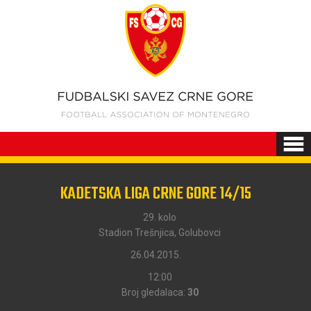
KADETSKA LIGA CRNE GORE 14/15
29. kolo
Stadion Trešnjica, Golubovci
26.04.2015.
12:00
Broj gledalaca:
30