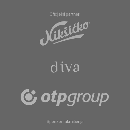
Oficijelni partneri
Sponzor takmičenja