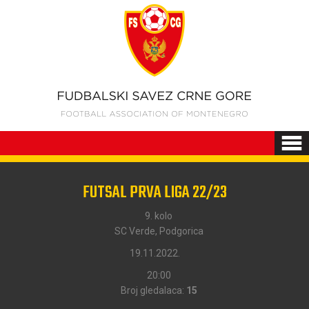
FUTSAL PRVA LIGA 22/23
9. kolo
SC Verde, Podgorica
19.11.2022.
20:00
Broj gledalaca:
15