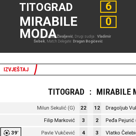
6
TITOGRAD
MIRABILE
0
MODA
Prvi sudija :
Boban Živaljević
, Drugi sudija :
Vladimir
Šebek
, Match Delegate:
Dragan Bogićević
IZVJEŠTAJ
TITOGRAD
:
MIRABILE
Milun Sekulić (G)
22
12
Dragoljub Vu
Filip Marković
3
2
Peđa Pejurić 
39'
Pavle Vukčević
4
3
Vlatko Čelebi