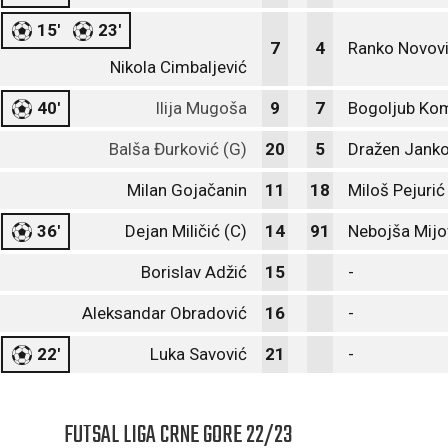
15'
23'
7
4
Ranko Novov
Nikola Cimbaljević
40'
Ilija Mugoša
9
7
Bogoljub Ko
Balša Đurković (G)
20
5
Dražen Janko
Milan Gojačanin
11
18
Miloš Pejurić
36'
Dejan Miličić (C)
14
91
Nebojša Mijo
Borislav Adžić
15
-
Aleksandar Obradović
16
-
22'
Luka Savović
21
-
FUTSAL LIGA CRNE GORE 22/23