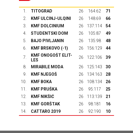
1.
TITOGRAD
26
164:62
71
2.
KMF ULCINJ-ULQINI
26
148:69
66
3.
KMF DOLCINIUM
26
137:114
54
4.
STUDENTSKI DOM
26
105:87
49
5.
BAJO PIVLJANIN
26
135:98
48
6.
KMF BRSKOVO
(-1)
26
156:129
44
KMF ONOGOŠT ELIT-
7.
26
122:106
39
LES
8.
MIRABILE MODA
26
125:143
30
9.
KMF NJEGOŠ
26
134:163
28
10.
KMF BOKA
26
108:134
26
11.
KMF PRUŠKA
26
95:117
25
12.
KMF NIKŠIĆ
26
113:139
21
13.
KMF GORŠTAK
26
98:181
16
14.
CATTARO 2019
26
92:190
10