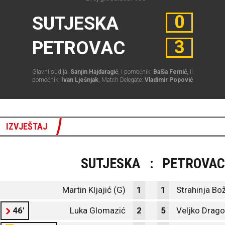
0
SUTJESKA
3
PETROVAC
Glavni sudija:
Sanjin Hajdaragić
, I pomoćnik:
Balša Femić
, II
pomoćnik:
Ivan Lješnjak
, Match Delegate:
Vladimir Popović
IZVJEŠTAJ
SUTJESKA
:
PETROVAC
Martin Kljajić (G)
1
1
Strahinja Bo
46'
Luka Glomazić
2
5
Veljko Drago