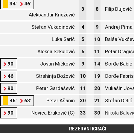
34'
46'
3
8
Filip Dujović
Aleksandar Knežević
Stefan Vukadinović
4
9
Andrej Pima
Luka Sarić
5
10
Balša Vukčev
Aleksa Sekulović
6
11
Petar Dragiš
90'
Jovan Mićković
9
14
Đorđe Babić
46'
Strahinja Božović
10
19
Đorđe Fabris
90'
Petar Gardašević
11
20
Vukašin Jova
46'
63'
Petar Ašanin
30
21
Stefan Delić
90'
Novica Eraković (C)
33
30
Nikola Balevi
REZERVNI IGRAČI