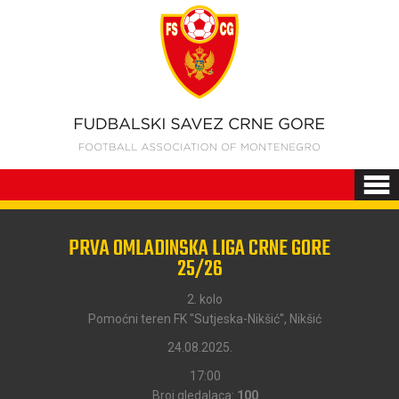
PRVA OMLADINSKA LIGA CRNE GORE
25/26
2. kolo
Pomoćni teren FK ''Sutjeska-Nikšić'', Nikšić
24.08.2025.
17:00
Broj gledalaca:
100