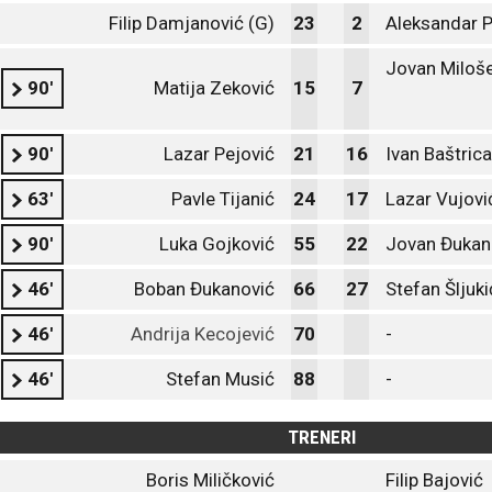
Filip Damjanović (G)
23
2
Aleksandar 
Jovan Miloše
90'
Matija Zeković
15
7
90'
Lazar Pejović
21
16
Ivan Baštrica
63'
Pavle Tijanić
24
17
Lazar Vujovi
90'
Luka Gojković
55
22
Jovan Đukan
46'
Boban Đukanović
66
27
Stefan Šljuki
46'
Andrija Kecojević
70
-
46'
Stefan Musić
88
-
TRENERI
Boris Miličković
Filip Bajović