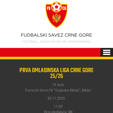
PRVA OMLADINSKA LIGA CRNE GORE
25/26
14. kolo
Pomoćni teren FK ''Sutjeska-Nikšić'', Nikšić
30.11.2025.
11:00
Broj gledalaca:
30