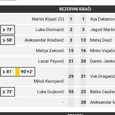
REZERVNI IGRAČI
Martin Kljajić (G)
1
1
Ilija Dabanov
73'
Luka Glomazić
2
3
Jagoš Marti
58'
Aleksandar Knežević
3
13
Matej Dejić
Matija Zeković
15
16
Mirko Vujači
Lazar Pejović
21
20
Danilo Janko
81'
90'+2'
29
21
Vuk Dragani
Miloš Kecojević
73'
Luka Gojković
55
23
Balša Caušev
-
28
Aleksandar 