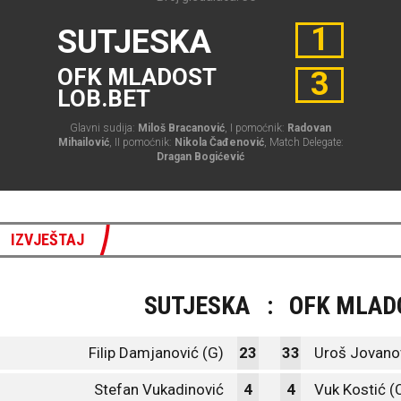
1
SUTJESKA
OFK MLADOST
3
LOB.BET
Glavni sudija:
Miloš Bracanović
, I pomoćnik:
Radovan
Mihailović
, II pomoćnik:
Nikola Čađenović
, Match Delegate:
Dragan Bogićević
IZVJEŠTAJ
SUTJESKA
:
OFK MLAD
Filip Damjanović (G)
23
33
Uroš Jovanov
Stefan Vukadinović
4
4
Vuk Kostić (