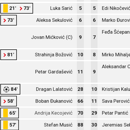
21'
73'
Luka Sarić
5
5
Edi Nikočevi
73'
Aleksa Sekulović
6
6
Marko Đurov
Feđa Šćepan
Jovan Mićković (C)
9
7
81'
Strahinja Božović
10
8
Mirko Mihalj
Aleksandar C
Petar Gardašević
11
9
84'
Dragan Lalatović
28
10
Kristijan Kal
58'
Boban Đukanović
66
11
Sava Perović
65'
Andrija Kecojević
70
29
Petar Pantić
57'
Stefan Musić
88
30
Jeremias Seb