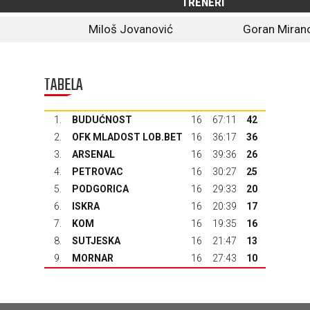
TRENERI
Miloš Jovanović
Goran Miran
TABELA
1.
BUDUĆNOST
16
67:11
42
2.
OFK MLADOST LOB.BET
16
36:17
36
3.
ARSENAL
16
39:36
26
4.
PETROVAC
16
30:27
25
5.
PODGORICA
16
29:33
20
6.
ISKRA
16
20:39
17
7.
KOM
16
19:35
16
8.
SUTJESKA
16
21:47
13
9.
MORNAR
16
27:43
10