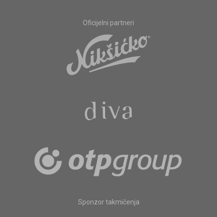
Oficijelni partneri
Sponzor takmičenja