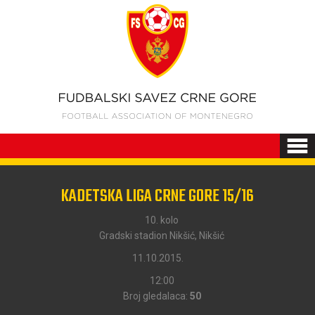
KADETSKA LIGA CRNE GORE 15/16
10. kolo
Gradski stadion Nikšić, Nikšić
11.10.2015.
12:00
Broj gledalaca:
50