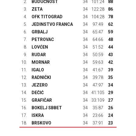
2.
BUDUĆNOST
34
101:24
88
3.
ZETA
34
122:28
86
4.
OFK TITOGRAD
34
104:28
78
5.
JEDINSTVO FRANCA
34
97:49
62
6.
GRBALJ
34
65:47
59
7.
PETROVAC
34
64:66
48
8.
LOVĆEN
34
51:52
44
9.
RUDAR
34
50:59
43
10.
MORNAR
34
59:63
42
11.
IGALO
34
41:67
39
12.
RADNIČKI
34
39:78
35
13.
JEZERO
34
47:97
34
14.
DEČIĆ
34
41:105
29
15.
GRAFIČAR
34
33:109
27
16.
BOKELJ SBBET
34
35:87
26
17.
ISKRA
34
23:66
24
18.
BRSKOVO
34
37:91
23