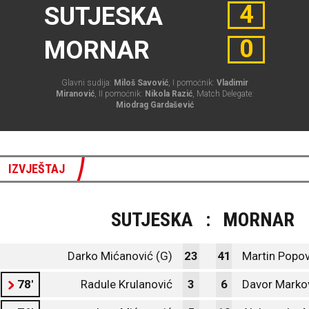
4
SUTJESKA
0
MORNAR
Glavni sudija:
Miloš Savović
, I pomoćnik:
Vladimir
Miranović
, II pomoćnik:
Nikola Razić
, Match Delegate:
Miodrag Gardašević
IZVJEŠTAJ
SUTJESKA
:
MORNAR
Darko Mićanović (G)
23
41
Martin Popov
78'
Radule Krulanović
3
6
Davor Marko