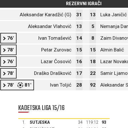
REZERVNI IGRAČI
Aleksandar Karadžić (G)
31
13
Luka Janičić
Aleksandar Vlahović
13
5
Nemanja Da
76'
Ivan Tomašević
14
8
Zaim Divano
78'
Petar Zurovac
15
15
Almin Balić
76'
Lazar Ćosović
16
18
Lazar Novak
78'
Draško Drašković
17
22
Samir Ljamo
78'
81'
Ivan Toljić
28
92
Aleksandar 
KADETSKA LIGA 15/16
1.
SUTJESKA
34
119:12
93