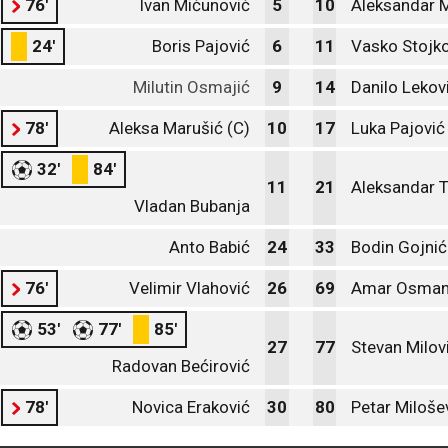
76'
Ivan Mićunović
5
10
Aleksandar M
24'
Boris Pajović
6
11
Vasko Stojko
Milutin Osmajić
9
14
Danilo Lekov
78'
Aleksa Marušić (C)
10
17
Luka Pajović
32'
84'
11
21
Aleksandar T
Vladan Bubanja
Anto Babić
24
33
Bodin Gojnić
76'
Velimir Vlahović
26
69
Amar Osman
53'
77'
85'
27
77
Stevan Milov
Radovan Bećirović
78'
Novica Eraković
30
80
Petar Miloše