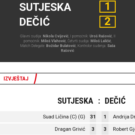
1
SUTJESKA
2
DEČIĆ
Glavni sudija:
Nikola Cvijović
, I pomoćnik:
Uroš Rašović
, II
pomoćnik:
Miloš Vlahović
, Četvrti sudija:
Miloš Laličić
,
Match Delegate:
Božidar Bulatović
, Kontrolor suđenja:
Saša
Rašović
IZVJEŠTAJ
SUTJESKA
:
DEČIĆ
Suad Ličina (C) (G)
31
1
Andrija D
Dragan Grivić
3
3
Robert Gj