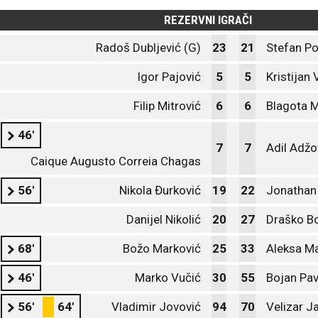
REZERVNI IGRAČI
Radoš Dubljević (G)
23
21
Stefan Po
Igor Pajović
5
5
Kristijan 
Filip Mitrović
6
6
Blagota 
46'
7
7
Adil Adžo
Caique Augusto Correia Chagas
56'
Nikola Đurković
19
22
Jonathan
Danijel Nikolić
20
27
Draško B
68'
Božo Marković
25
33
Aleksa M
46'
Marko Vučić
30
55
Bojan Pav
56'
64'
Vladimir Jovović
94
70
Velizar J