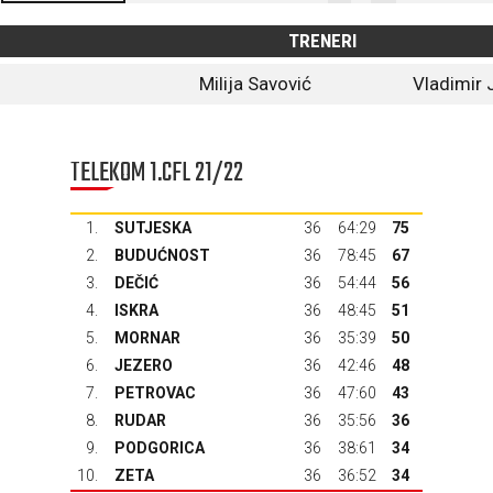
TRENERI
Milija Savović
Vladimir 
TELEKOM 1.CFL 21/22
1.
SUTJESKA
36
64:29
75
2.
BUDUĆNOST
36
78:45
67
3.
DEČIĆ
36
54:44
56
4.
ISKRA
36
48:45
51
5.
MORNAR
36
35:39
50
6.
JEZERO
36
42:46
48
7.
PETROVAC
36
47:60
43
8.
RUDAR
36
35:56
36
9.
PODGORICA
36
38:61
34
10.
ZETA
36
36:52
34