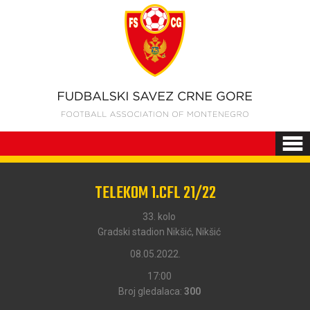
TELEKOM 1.CFL 21/22
33. kolo
Gradski stadion Nikšić, Nikšić
08.05.2022.
17:00
Broj gledalaca:
300