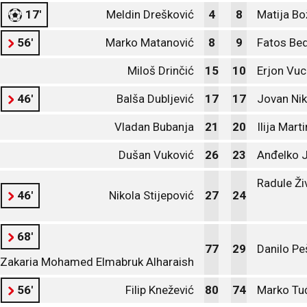
17'
Meldin Drešković
4
8
Matija Bo
56'
Marko Matanović
8
9
Fatos Beq
Miloš Drinčić
15
10
Erjon Vuc
46'
Balša Dubljević
17
17
Jovan Nik
Vladan Bubanja
21
20
Ilija Mart
Dušan Vuković
26
23
Anđelko 
Radule Ži
46'
Nikola Stijepović
27
24
68'
77
29
Danilo Pe
Zakaria Mohamed Elmabruk Alharaish
56'
Filip Knežević
80
74
Marko Tuć