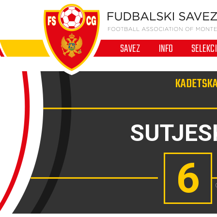
SAVEZ
INFO
SELEKC
KADETSKA
SUTJES
6