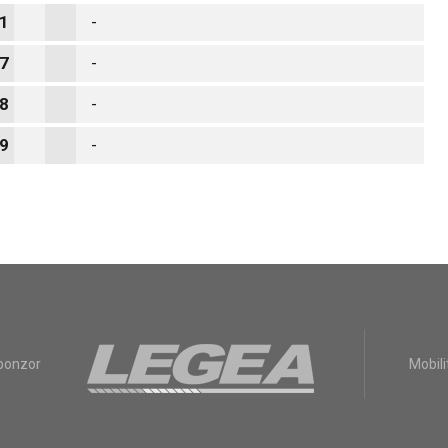
1
-
7
-
8
-
9
-
sponzor
Mobili