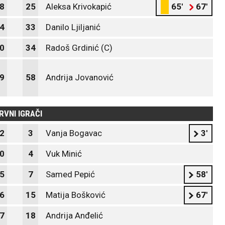
8
25
Aleksa Krivokapić
65'
67'
4
33
Danilo Ljiljanić
0
34
Radoš Grdinić (C)
9
58
Andrija Jovanović
RVNI IGRAČI
2
3
Vanja Bogavac
3'
0
4
Vuk Minić
5
7
Samed Pepić
58'
6
15
Matija Bošković
67'
7
18
Andrija Anđelić