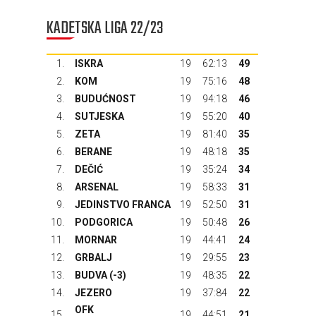
KADETSKA LIGA 22/23
1.
ISKRA
19
62:13
49
2.
KOM
19
75:16
48
3.
BUDUĆNOST
19
94:18
46
4.
SUTJESKA
19
55:20
40
5.
ZETA
19
81:40
35
6.
BERANE
19
48:18
35
7.
DEČIĆ
19
35:24
34
8.
ARSENAL
19
58:33
31
9.
JEDINSTVO FRANCA
19
52:50
31
10.
PODGORICA
19
50:48
26
11.
MORNAR
19
44:41
24
12.
GRBALJ
19
29:55
23
13.
BUDVA
(-3)
19
48:35
22
14.
JEZERO
19
37:84
22
OFK
15.
19
44:51
21