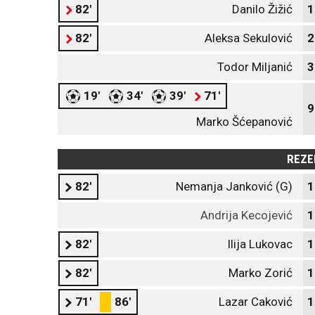
82'
Danilo Žižić
1
82'
Aleksa Sekulović
2
Todor Miljanić
3
19'
34'
39'
71'
9
Marko Šćepanović
REZE
82'
Nemanja Janković (G)
1
Andrija Kecojević
1
82'
Ilija Lukovac
1
82'
Marko Zorić
1
71'
86'
Lazar Caković
1