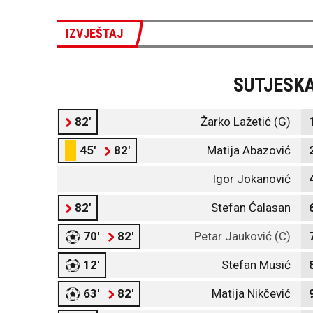
IZVJEŠTAJ
SUTJESK
82'
Žarko Lažetić (G)
45'
82'
Matija Abazović
Igor Jokanović
82'
Stefan Ćalasan
70'
82'
Petar Jauković (C)
12'
Stefan Musić
63'
82'
Matija Nikčević