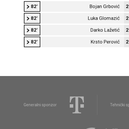
82'
Bojan Grbović
2
82'
Luka Glomazić
2
82'
Darko Lažetić
2
82'
Krsto Perović
2
Generalni sponzor
Tehnički 