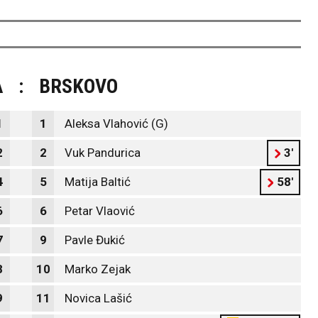
A
:
BRSKOVO
1
1
Aleksa Vlahović (G)
2
2
Vuk Pandurica
3'
4
5
Matija Baltić
58'
6
6
Petar Vlaović
7
9
Pavle Đukić
8
10
Marko Zejak
9
11
Novica Lašić