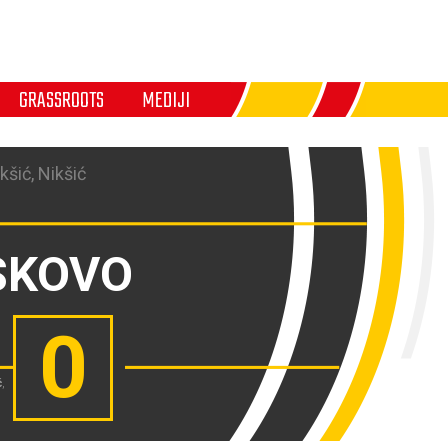
GRASSROOTS
MEDIJI
kšić, Nikšić
SKOVO
0
ć
,