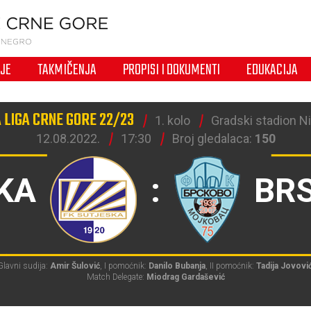
IJE
TAKMIČENJA
PROPISI I DOKUMENTI
EDUKACIJA
 LIGA CRNE GORE 22/23
1. kolo
Gradski stadion Ni
12.08.2022.
17:30
Broj gledalaca:
150
KA
:
BR
Glavni sudija:
Amir Šulović
, I pomoćnik:
Danilo Bubanja
, II pomoćnik:
Tadija Jovovi
Match Delegate:
Miodrag Gardašević