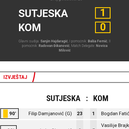
1
SUTJESKA
0
KOM
Glavni sudija:
Sanjin Hajdaragić
, I pomoćnik:
Balša Femić
, II
pomoćnik:
Radovan Đikanović
, Match Delegate:
Novica
Milović
IZVJEŠTAJ
SUTJESKA
:
KOM
90'
Filip Damjanović (G)
23
1
Bogdan Fatić
Vasilije Braj