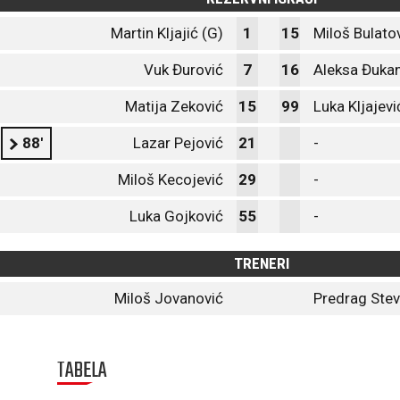
Martin Kljajić (G)
1
15
Miloš Bulato
Vuk Đurović
7
16
Aleksa Đuka
Matija Zeković
15
99
Luka Kljajevi
88'
Lazar Pejović
21
-
Miloš Kecojević
29
-
Luka Gojković
55
-
TRENERI
Miloš Jovanović
Predrag Stev
TABELA