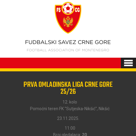
PRVA OMLADINSKA LIGA CRNE GORE
25/26
12. kolo
Pomoćni teren FK ''Sutjeska-Nikšić'', Nikšić
23.11.2025.
11:00
Broj gledalaca:
20