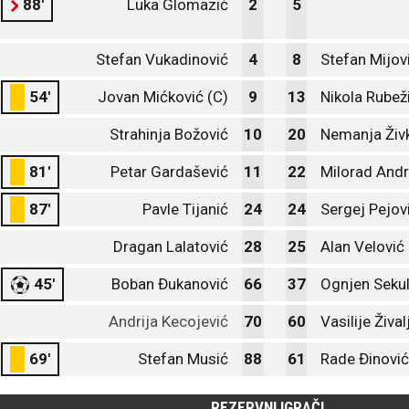
88'
Luka Glomazić
2
5
Stefan Vukadinović
4
8
Stefan Mijov
54'
Jovan Mićković (C)
9
13
Nikola Rubež
Strahinja Božović
10
20
Nemanja Živ
81'
Petar Gardašević
11
22
Milorad Andr
87'
Pavle Tijanić
24
24
Sergej Pejov
Dragan Lalatović
28
25
Alan Velović
45'
Boban Đukanović
66
37
Ognjen Sekul
Andrija Kecojević
70
60
Vasilije Žival
69'
Stefan Musić
88
61
Rade Đinović
REZERVNI IGRAČI