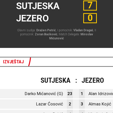
7
SUTJESKA
0
JEZERO
Glavni sudija:
Dražen Petrić
, I pomoćnik:
Vladan Dragaš
, II
pomoćnik:
Zoran Backović
, Match Delegate:
Miroslav
Mićunović
IZVJEŠTAJ
SUTJESKA
:
JEZERO
Darko Mićanović (G)
23
1
Alan Idrizovi
Lazar Ćosović
2
3
Almas Kojić