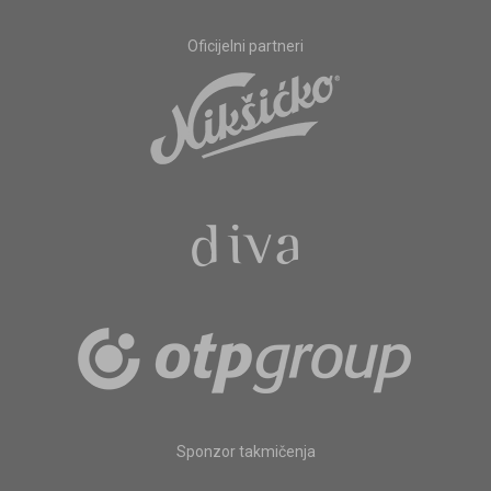
Oficijelni partneri
Sponzor takmičenja