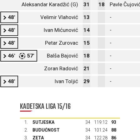
Aleksandar Karadžić (G)
31
18
Pavle Čujovi
48'
Velimir Vlahović
13
-
48'
Ivan Mićunović
14
-
48'
Petar Zurovac
15
-
46'
57'
Balša Bajović
18
-
Zoran Radović
21
-
48'
Ivan Toljić
29
-
KADETSKA LIGA 15/16
1.
SUTJESKA
34
119:12
93
2.
BUDUĆNOST
34
101:24
88
3.
ZETA
34
122:28
86