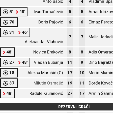
Anto Babić
4
4
Vladimir Spa
5'
48'
Ivan Tomašević
5
5
Amar Idrizov
70'
Boris Pajović
6
6
Elmaz Ferato
31'
46'
7
7
Melin Jadadi
Aleksandar Vlahović
48'
Novica Eraković
8
8
Adis Omerag
27'
48'
Vladan Bubanja
11
9
Dino Bajrakt
18'
Aleksa Marušić (C)
17
10
Merid Mumin
37'
Milutin Osmajić
19
11
Đorđe Kovač
48'
Radule Krulanović
27
17
Armin Šahm
REZERVNI IGRAČI