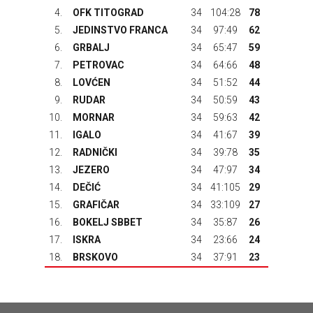
4.
OFK TITOGRAD
34
104:28
78
5.
JEDINSTVO FRANCA
34
97:49
62
6.
GRBALJ
34
65:47
59
7.
PETROVAC
34
64:66
48
8.
LOVĆEN
34
51:52
44
9.
RUDAR
34
50:59
43
10.
MORNAR
34
59:63
42
11.
IGALO
34
41:67
39
12.
RADNIČKI
34
39:78
35
13.
JEZERO
34
47:97
34
14.
DEČIĆ
34
41:105
29
15.
GRAFIČAR
34
33:109
27
16.
BOKELJ SBBET
34
35:87
26
17.
ISKRA
34
23:66
24
18.
BRSKOVO
34
37:91
23