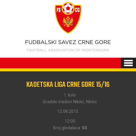
KADETSKA LIGA CRNE GORE 15/16
1. kolo
Gradski stadion Nikšić, Nikšić
12.08.2015.
12:00
Broj gledalaca:
50