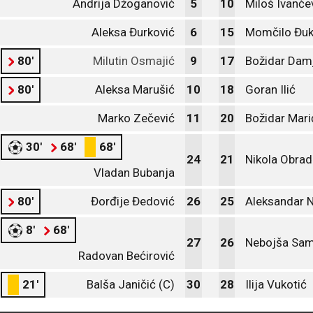
Andrija Džoganović
5
10
Miloš Ivanče
Aleksa Đurković
6
15
Momčilo Đuk
80'
Milutin Osmajić
9
17
Božidar Dam
80'
Aleksa Marušić
10
18
Goran Ilić
Marko Zečević
11
20
Božidar Mari
30'
68'
68'
24
21
Nikola Obrad
Vladan Bubanja
80'
Đorđije Đedović
26
25
Aleksandar 
8'
68'
27
26
Nebojša Sam
Radovan Bećirović
21'
Balša Janičić (C)
30
28
Ilija Vukotić