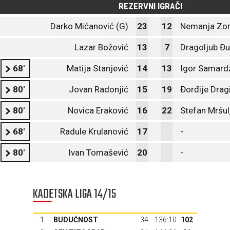
REZERVNI IGRAČI
Darko Mićanović (G)
23
12
Nemanja Zor
Lazar Božović
13
7
Dragoljub Đu
68'
Matija Stanjević
14
13
Igor Samard
80'
Jovan Radonjić
15
19
Đorđije Drag
80'
Novica Eraković
16
22
Stefan Mršul
68'
Radule Krulanović
17
-
80'
Ivan Tomašević
20
-
KADETSKA LIGA 14/15
1.
BUDUĆNOST
34
136:10
102