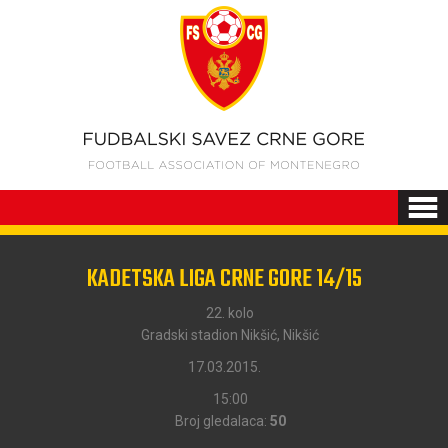
KADETSKA LIGA CRNE GORE 14/15
22. kolo
Gradski stadion Nikšić, Nikšić
17.03.2015.
15:00
Broj gledalaca:
50