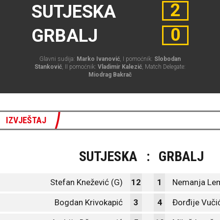
2
SUTJESKA
0
GRBALJ
Glavni sudija:
Marko Ivanović
, I pomoćnik:
Slobodan
Stanković
, II pomoćnik:
Vladimir Kalezić
, Match Delegate:
Miodrag Bakrač
IZVJEŠTAJ
SUTJESKA
:
GRBALJ
Stefan Knežević (G)
12
1
Nemanja Lem
Bogdan Krivokapić
3
4
Đorđije Vuči