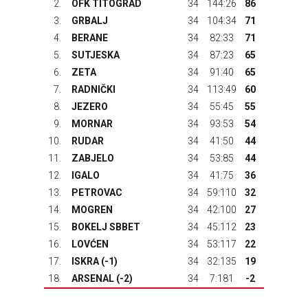
2.
OFK TITOGRAD
34
144:26
86
3.
GRBALJ
34
104:34
71
4.
BERANE
34
82:33
71
5.
SUTJESKA
34
87:23
65
6.
ZETA
34
91:40
65
7.
RADNIČKI
34
113:49
60
8.
JEZERO
34
55:45
55
9.
MORNAR
34
93:53
54
10.
RUDAR
34
41:50
44
11.
ZABJELO
34
53:85
44
12.
IGALO
34
41:75
36
13.
PETROVAC
34
59:110
32
14.
MOGREN
34
42:100
27
15.
BOKELJ SBBET
34
45:112
23
16.
LOVĆEN
34
53:117
22
17.
ISKRA
(-1)
34
32:135
19
18.
ARSENAL
(-2)
34
7:181
-2