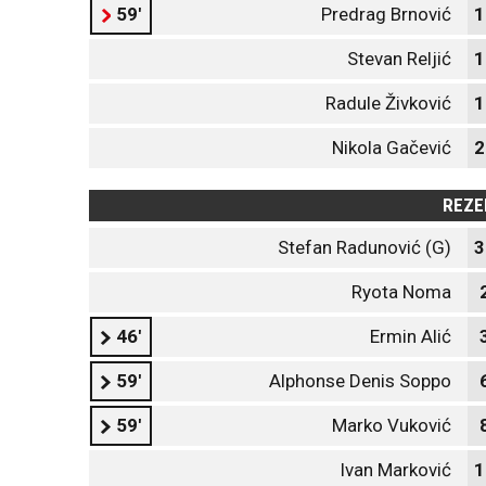
59'
Predrag Brnović
1
Stevan Reljić
1
Radule Živković
1
Nikola Gačević
2
REZE
Stefan Radunović (G)
3
Ryota Noma
46'
Ermin Alić
59'
Alphonse Denis Soppo
59'
Marko Vuković
Ivan Marković
1