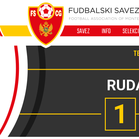
SAVEZ
INFO
SELEKC
TE
RUD
1