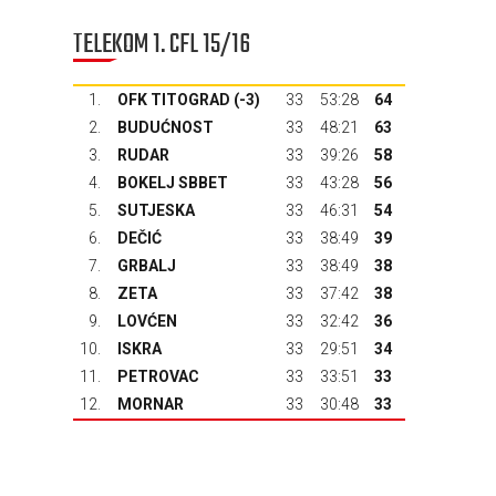
TELEKOM 1. CFL 15/16
1.
OFK TITOGRAD
(-3)
33
53:28
64
2.
BUDUĆNOST
33
48:21
63
3.
RUDAR
33
39:26
58
4.
BOKELJ SBBET
33
43:28
56
5.
SUTJESKA
33
46:31
54
6.
DEČIĆ
33
38:49
39
7.
GRBALJ
33
38:49
38
8.
ZETA
33
37:42
38
9.
LOVĆEN
33
32:42
36
10.
ISKRA
33
29:51
34
11.
PETROVAC
33
33:51
33
12.
MORNAR
33
30:48
33