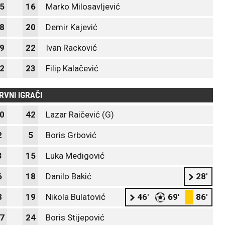
5
16
Marko Milosavljević
8
20
Demir Kajević
9
22
Ivan Racković
2
23
Filip Kalačević
RVNI IGRAČI
0
42
Lazar Raičević (G)
2
5
Boris Grbović
3
15
Luka Medigović
6
18
Danilo Bakić
28'
8
19
Nikola Bulatović
46'
69'
86'
7
24
Boris Stijepović