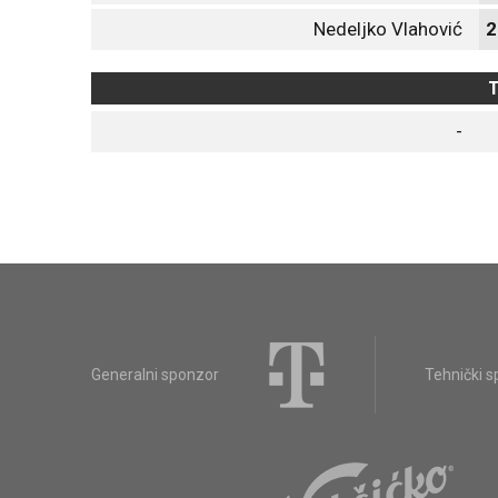
Nedeljko Vlahović
2
T
-
Generalni sponzor
Tehnički 