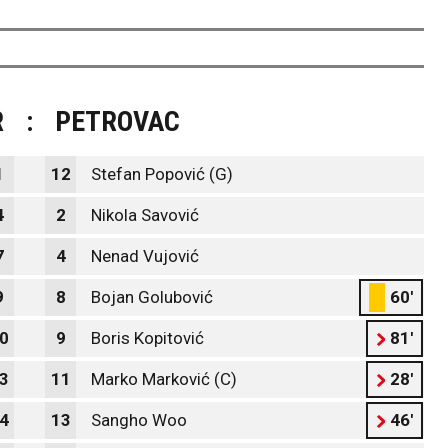
R
:
PETROVAC
1
12
Stefan Popović (G)
4
2
Nikola Savović
7
4
Nenad Vujović
9
8
Bojan Golubović
60'
0
9
Boris Kopitović
81'
3
11
Marko Marković (C)
28'
4
13
Sangho Woo
46'