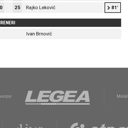
0
25
Rajko Leković
81'
RENERI
Ivan Brnović
sponzor
Mobili