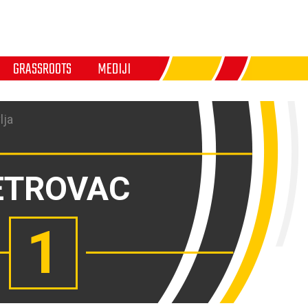
GRASSROOTS
MEDIJI
lja
ETROVAC
1