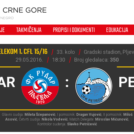
IJE
TAKMIČENJA
PROPISI I DOKUMENTI
EDUKACIJA
LEKOM 1. CFL 15/16
33. kolo
Gradski stadion, Pljev
29.05.2016.
18:30
Broj gledalaca:
350
AR
:
P
Glavni sudija:
Mileta Šćepanović
, I pomoćnik:
Dragan Vujović
, II pomoćnik:
Miloš
Asović
, Četvrti sudija:
Nikola Vođević
, Match Delegate:
Miroslav Mićunović
,
Kontrolor suđenja:
Slavko Petričević