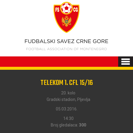
TELEKOM 1. CFL 15/16
20. kolo
Gradski stadion, Pljevlja
05.03.2016.
14:30
Broj gledalaca:
300