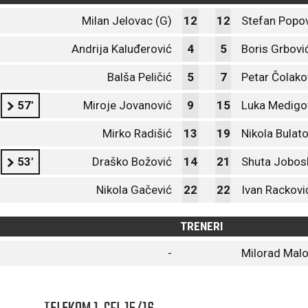
Milan Jelovac (G)
12
12
Stefan Popov
Andrija Kaluđerović
4
5
Boris Grbovi
Balša Peličić
5
7
Petar Čolako
57'
Miroje Jovanović
9
15
Luka Medigo
Mirko Radišić
13
19
Nikola Bulato
53'
Draško Božović
14
21
Shuta Jobos
Nikola Gačević
22
22
Ivan Rackovi
TRENERI
-
Milorad Malo