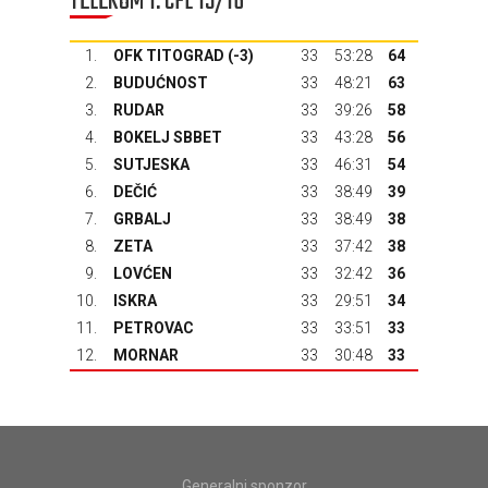
TELEKOM 1. CFL 15/16
1.
OFK TITOGRAD
(-3)
33
53:28
64
2.
BUDUĆNOST
33
48:21
63
3.
RUDAR
33
39:26
58
4.
BOKELJ SBBET
33
43:28
56
5.
SUTJESKA
33
46:31
54
6.
DEČIĆ
33
38:49
39
7.
GRBALJ
33
38:49
38
8.
ZETA
33
37:42
38
9.
LOVĆEN
33
32:42
36
10.
ISKRA
33
29:51
34
11.
PETROVAC
33
33:51
33
12.
MORNAR
33
30:48
33
Generalni sponzor