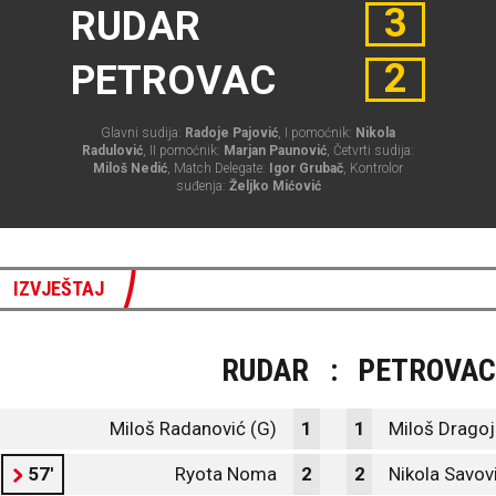
3
RUDAR
2
PETROVAC
Glavni sudija:
Radoje Pajović
, I pomoćnik:
Nikola
Radulović
, II pomoćnik:
Marjan Paunović
, Četvrti sudija:
Miloš Nedić
, Match Delegate:
Igor Grubač
, Kontrolor
suđenja:
Željko Mićović
IZVJEŠTAJ
RUDAR
:
PETROVAC
Miloš Radanović (G)
1
1
Miloš Dragoj
57'
Ryota Noma
2
2
Nikola Savov