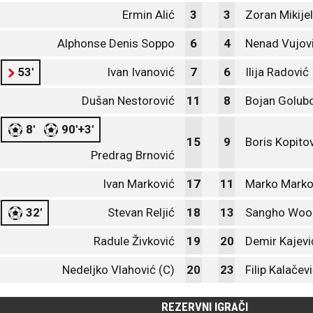
Ermin Alić
3
3
Zoran Mikijel
Alphonse Denis Soppo
6
4
Nenad Vujov
53'
Ivan Ivanović
7
6
Ilija Radović
Dušan Nestorović
11
8
Bojan Golub
8'
90'+3'
15
9
Boris Kopito
Predrag Brnović
Ivan Marković
17
11
Marko Marko
32'
Stevan Reljić
18
13
Sangho Woo
Radule Živković
19
20
Demir Kajevi
Nedeljko Vlahović (C)
20
23
Filip Kalačev
REZERVNI IGRAČI