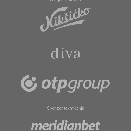
Oficijelni partneri
Sponzor takmičenja