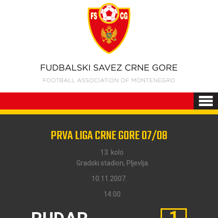
PRVA LIGA CRNE GORE 07/08
13. kolo
Gradski stadion, Pljevlja
10.11.2007.
14:00
1