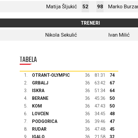
Matija Šljukić
52
98
Marko Burza
TRENERI
Nikola Sekulić
Ivan Milić
TABELA
1.
OTRANT-OLYMPIC
36
81:31
74
2.
GRBALJ
36
63:42
67
3.
ISKRA
36
51:34
64
4.
BERANE
36
45:36
50
5.
KOM
36
47:43
50
6.
LOVĆEN
36
34:45
48
7.
PODGORICA
36
39:46
47
8.
RUDAR
36
47:48
45
9.
IGALO
36
21:58
32