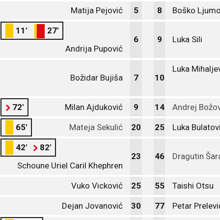
Matija Pejović
5
8
Boško Ljumo
11'
27'
6
9
Luka Sili
Andrija Pupović
Luka Mihaljev
Božidar Bujiša
7
10
72'
Milan Ajduković
9
14
Andrej Božov
65'
Mateja Sekulić
20
25
Luka Bulatov
42'
82'
23
46
Dragutin Šar
Schoune Uriel Caril Khephren
Vuko Vicković
25
55
Taishi Otsu
Dejan Jovanović
30
77
Petar Prelevi