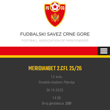
MERIDIANBET 2.CFL 25/26
13. kolo
Gradski stadion, Pljevlja
26.10.2025.
14:30
Broj gledalaca:
200