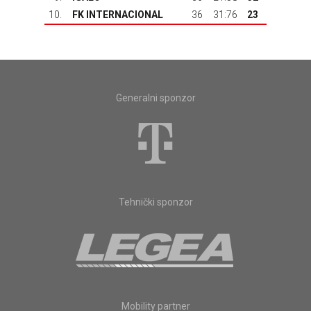
10.
FK INTERNACIONAL
36
31:76
23
Generalni sponzor
Tehnički sponzor
Mobility partner