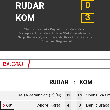
0
RUDAR
3
KOM
Glavni sudija:
Luka Pejović
, I pomoćnik:
Vasko
Dragojević
, II pomoćnik:
Božidar Šćekić
, Četvrti sudija:
Sanjin Hajdaragić
, Match Delegate:
Balša Burić
, Kontrolor
suđenja:
Ivan Bogdanović
IZVJEŠTAJ
RUDAR
:
KOM
Balša Radanović (C) (G)
31
12
Shunsuke Oz
60'
Andrej Kartal
4
3
Danilo Braca