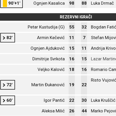
90'+1'
Ognjen Kasalica
98
88
Luka Drmač
REZERVNI IGRAČI
Petar Kustudija (G)
55
32
Bogdan Fatić
82'
Armin Kečević
11
7
Stefan Mijov
Ognjen Ajduković
15
11
Andrija Kriv
Dimitrije Svrkota
16
15
Lazar Martin
Veljko Kalović
18
16
Romario Ca
Risto Vujovi
72'
Martin Đukanović
19
22
60'
Igor Pantić
22
30
Luka Kruščić
Aleksa Milić
26
44
Marko Pejov