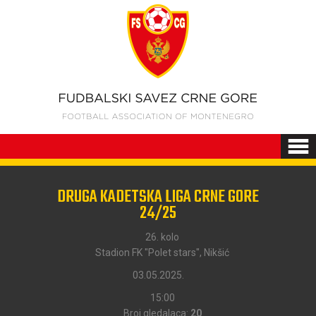
DRUGA KADETSKA LIGA CRNE GORE
24/25
26. kolo
Stadion FK "Polet stars", Nikšić
03.05.2025.
15:00
Broj gledalaca:
20