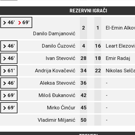
REZERVNI IGRAČI
46'
69'
2
1
El-Emin Alko
Danilo Damjanović
46'
Danilo Ćuzović
4
16
Leart Elezov
46'
Ivan Stevović
28
18
Emir Radaj
61'
Andrija Kovačević
34
22
Nikolas Selč
46'
Aleksa Stevović
36
-
69'
Miloš Đukanović
42
-
69'
Mirko Ćinćur
45
-
Vladimir Miljanić
50
-