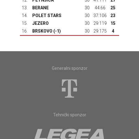
12.
PETNJICA
30
41:111
27
13.
BERANE
30
44:66
25
14.
POLET STARS
30
37:106
23
15.
JEZERO
30
29:119
15
16.
BRSKOVO
(-1)
30
29:175
4
Generalni sponzor
Tehnički sponzor