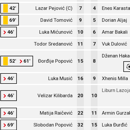
42'
Lazar Pejović (C)
7
4
Enes Karast
69'
David Tomović
9
5
Dorian Aljaj
46'
Luka Mićunović
10
6
Amar Bakali
Todor Sredanović
11
7
Vuk Dulović
Dženan Haka
52'
61'
Đorđije Popović
15
8
46'
Luka Musić
16
9
Xhenis Milla
Liburn Lazoj
46'
Velizar Kilibarda
20
10
46'
Matija Raičević
22
11
Armin Gurza
69'
Slobodan Popović
32
15
Luka Đurđić