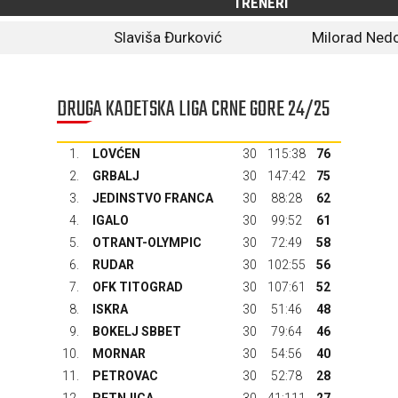
TRENERI
Slaviša Đurković
Milorad Ned
DRUGA KADETSKA LIGA CRNE GORE 24/25
1.
LOVĆEN
30
115:38
76
2.
GRBALJ
30
147:42
75
3.
JEDINSTVO FRANCA
30
88:28
62
4.
IGALO
30
99:52
61
5.
OTRANT-OLYMPIC
30
72:49
58
6.
RUDAR
30
102:55
56
7.
OFK TITOGRAD
30
107:61
52
8.
ISKRA
30
51:46
48
9.
BOKELJ SBBET
30
79:64
46
10.
MORNAR
30
54:56
40
11.
PETROVAC
30
52:78
28