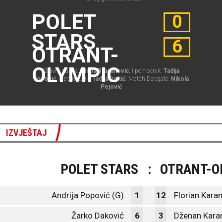
POLET
0
STARS
6
OTRANT-
OLYMPIC
Glavni sudija:
Miloš Bracanović
, I pomoćnik:
Tadija
Jovović
, II pomoćnik:
Tadija Đokić
, Match Delegate:
Nikola
Pejović
IZVJEŠTAJ
POLET STARS
:
OTRANT-O
Andrija Popović (G)
1
12
Florian Kar
Žarko Daković
6
3
Dženan Kar