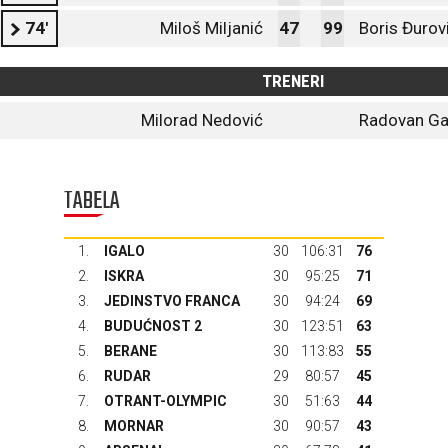
74'
Miloš Miljanić
47
99
Boris Đurov
TRENERI
Milorad Nedović
Radovan Ga
TABELA
1.
IGALO
30
106:31
76
2.
ISKRA
30
95:25
71
3.
JEDINSTVO FRANCA
30
94:24
69
4.
BUDUĆNOST 2
30
123:51
63
5.
BERANE
30
113:83
55
6.
RUDAR
29
80:57
45
7.
OTRANT-OLYMPIC
30
51:63
44
8.
MORNAR
30
90:57
43