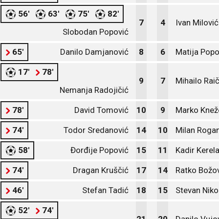
56'
63'
75'
82'
7
4
Ivan Milović
Slobodan Popović
65'
Danilo Damjanović
8
6
Matija Popo
17'
78'
9
7
Mihailo Rai
Nemanja Radojičić
78'
David Tomović
10
9
Marko Knež
74'
Todor Sredanović
14
10
Milan Roga
58'
Đorđije Popović
15
11
Kadir Kerela
74'
Dragan Kruščić
17
14
Ratko Božo
46'
Stefan Tadić
18
15
Stevan Niko
52'
74'