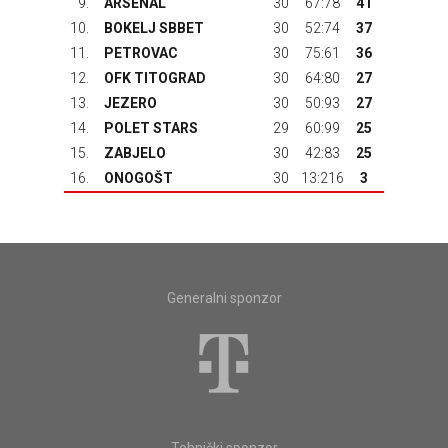
9.
ARSENAL
30
67:78
41
10.
BOKELJ SBBET
30
52:74
37
11.
PETROVAC
30
75:61
36
12.
OFK TITOGRAD
30
64:80
27
13.
JEZERO
30
50:93
27
14.
POLET STARS
29
60:99
25
15.
ZABJELO
30
42:83
25
16.
ONOGOŠT
30
13:216
3
Generalni sponzor