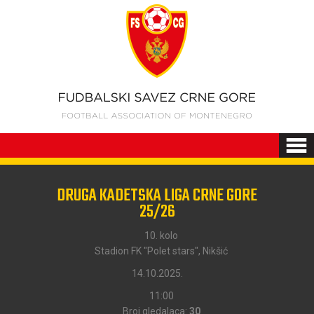
DRUGA KADETSKA LIGA CRNE GORE
25/26
10. kolo
Stadion FK "Polet stars", Nikšić
14.10.2025.
11:00
Broj gledalaca:
30