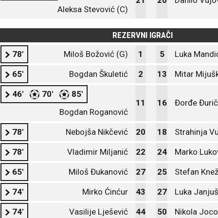
21
20
Danilo Vujo
Aleksa Stevović (C)
REZERVNI IGRAČI
78'
Miloš Božović (G)
1
5
Luka Mandi
65'
Bogdan Škuletić
2
13
Mitar Mijuš
46'
70'
85'
11
16
Đorđe Đurič
Bogdan Roganović
78'
Nebojša Nikčević
20
18
Strahinja V
78'
Vladimir Miljanić
22
24
Marko Luko
65'
Miloš Đukanović
27
25
Stefan Knež
74'
Mirko Ćinćur
43
27
Luka Janjuš
74'
Vasilije Lješević
44
50
Nikola Joco