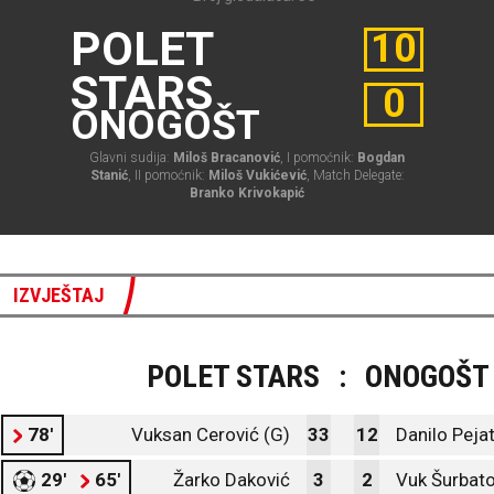
POLET
10
STARS
0
ONOGOŠT
Glavni sudija:
Miloš Bracanović
, I pomoćnik:
Bogdan
Stanić
, II pomoćnik:
Miloš Vukićević
, Match Delegate:
Branko Krivokapić
IZVJEŠTAJ
POLET STARS
:
ONOGOŠT
78'
Vuksan Cerović (G)
33
12
Danilo Peja
29'
65'
Žarko Daković
3
2
Vuk Šurbato