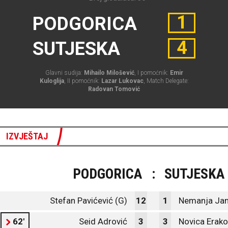
1
PODGORICA
4
SUTJESKA
Glavni sudija:
Mihailo Milošević
, I pomoćnik:
Emir
Kuloglija
, II pomoćnik:
Lazar Lukovac
, Match Delegate:
Radovan Tomović
IZVJEŠTAJ
PODGORICA
:
SUTJESKA
Stefan Pavićević (G)
12
1
Nemanja Jan
62'
Seid Adrović
3
3
Novica Erako