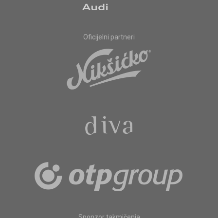
Oficijelni partneri
Sponzor takmičenja