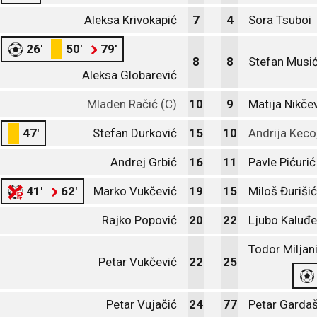
Aleksa Krivokapić
7
4
Sora Tsuboi
26'
50'
79'
8
8
Stefan Musi
Aleksa Globarević
Mladen Račić (C)
10
9
Matija Nikče
47'
Stefan Durković
15
10
Andrija Keco
Andrej Grbić
16
11
Pavle Pićurić
41'
62'
Marko Vukčević
19
15
Miloš Đurišić
Rajko Popović
20
22
Ljubo Kaluđe
Todor Miljan
Petar Vukčević
22
25
Petar Vujačić
24
77
Petar Gardaš