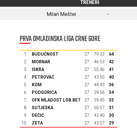
TRENERI
Milan Mešter
-
PRVA OMLADINSKA LIGA CRNE GORE
1.
BUDUĆNOST
27
79:33
64
2.
MORNAR
27
46:53
42
3.
ISKRA
27
55:46
41
4.
PETROVAC
27
43:50
40
5.
KOM
27
44:43
36
6.
PODGORICA
27
39:56
34
7.
OFK MLADOST LOB.BET
27
39:45
33
8.
SUTJESKA
27
50:57
31
9.
DEČIĆ
27
42:40
30
10.
ZETA
27
43:57
29