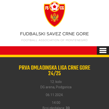
PRVA OMLADINSKA LIGA CRNE GORE
24/25
12. kolo
DG arena, Podgorica
06.11.2024.
14:00
Broj gledalaca:
30