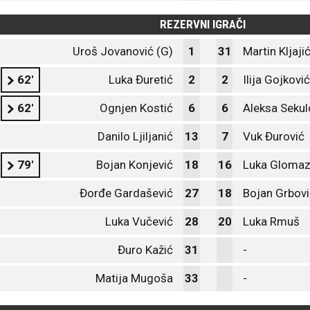
REZERVNI IGRAČI
Uroš Jovanović (G)
1
31
Martin Kljaji
62'
Luka Đuretić
2
2
Ilija Gojković
62'
Ognjen Kostić
6
6
Aleksa Sekul
Danilo Ljiljanić
13
7
Vuk Đurović
79'
Bojan Konjević
18
16
Luka Glomaz
Đorđe Gardašević
27
18
Bojan Grbovi
Luka Vučević
28
20
Luka Rmuš
Đuro Kažić
31
-
Matija Mugoša
33
-