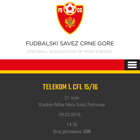
TELEKOM 1. CFL 15/16
21. kolo
Stadion Mitar Mićo Goliš, Petrovac
09.03.2016.
14:30
Broj gledalaca:
200