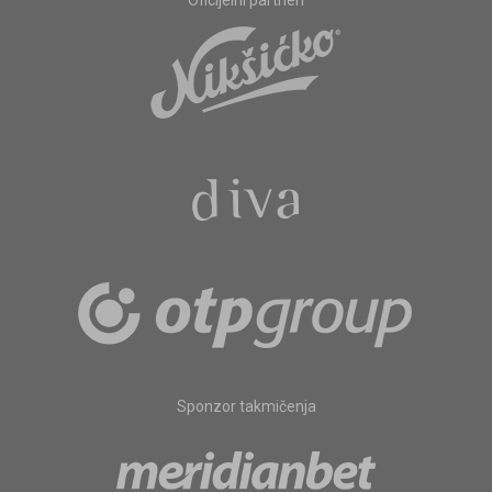
Oficijelni partneri
Sponzor takmičenja