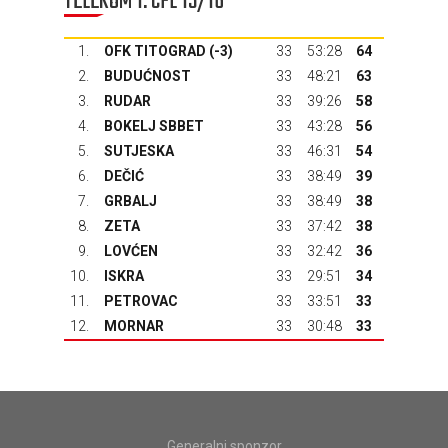
TELEKOM 1. CFL 15/16
1.
OFK TITOGRAD
(-3)
33
53:28
64
2.
BUDUĆNOST
33
48:21
63
3.
RUDAR
33
39:26
58
4.
BOKELJ SBBET
33
43:28
56
5.
SUTJESKA
33
46:31
54
6.
DEČIĆ
33
38:49
39
7.
GRBALJ
33
38:49
38
8.
ZETA
33
37:42
38
9.
LOVĆEN
33
32:42
36
10.
ISKRA
33
29:51
34
11.
PETROVAC
33
33:51
33
12.
MORNAR
33
30:48
33
Generalni sponzor