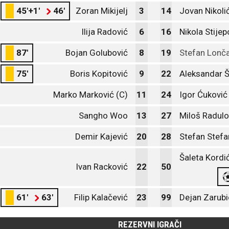
45'+1'
46'
Zoran Mikijelj
3
14
Jovan Nikoli
Ilija Radović
6
16
Nikola Stijep
87'
Bojan Golubović
8
19
Stefan Lonč
75'
Boris Kopitović
9
22
Aleksandar 
Marko Marković (C)
11
24
Igor Ćuković
Sangho Woo
13
27
Miloš Radulo
Demir Kajević
20
28
Stefan Stefa
Šaleta Kordi
Ivan Racković
22
50
61'
63'
Filip Kalačević
23
99
Dejan Zarubi
REZERVNI IGRAČI