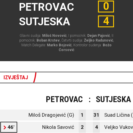
0
PETROVAC
4
SUTJESKA
Glavni sudija:
Miloš Novović
, I pomoćnik:
Dejan Pajović
, II
pomoćnik:
Boban Krstev
, Četvrti sudija:
Željko Radunović
,
Match Delegate:
Marko Bojović
, Kontrolor suđenja:
Božo
Ćorsović
IZVJEŠTAJ
PETROVAC
:
SUTJESKA
Miloš Dragojević (G)
1
31
Suad Ličina 
46'
Nikola Savović
2
4
Veljko Vukov