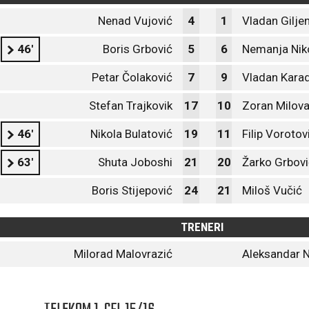
Nenad Vujović
4
1
Vladan Gilje
46'
Boris Grbović
5
6
Nemanja Niko
Petar Čolaković
7
9
Vladan Karad
Stefan Trajkovik
17
10
Zoran Milov
46'
Nikola Bulatović
19
11
Filip Vorotov
63'
Shuta Joboshi
21
20
Žarko Grbovi
Boris Stijepović
24
21
Miloš Vučić
TRENERI
Milorad Malovrazić
Aleksandar 