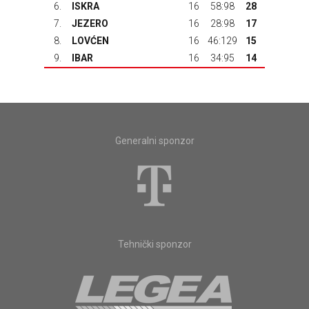
6.
ISKRA
16
58:98
28
7.
JEZERO
16
28:98
17
8.
LOVĆEN
16
46:129
15
9.
IBAR
16
34:95
14
Generalni sponzor
Tehnički sponzor