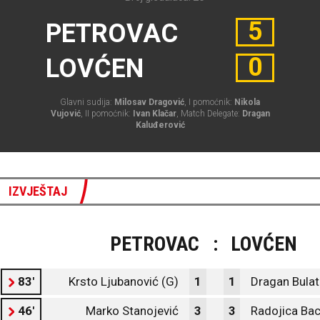
5
PETROVAC
0
LOVĆEN
Glavni sudija:
Milosav Dragović
, I pomoćnik:
Nikola
Vujović
, II pomoćnik:
Ivan Klačar
, Match Delegate:
Dragan
Kaluđerović
IZVJEŠTAJ
PETROVAC
:
LOVĆEN
83'
Krsto Ljubanović (G)
1
1
Dragan Bulat
46'
Marko Stanojević
3
3
Radojica Bac