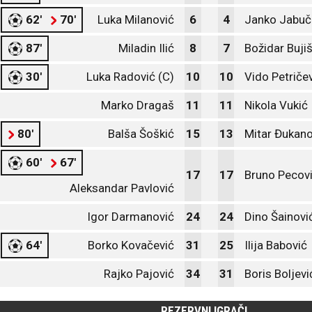
62'
70'
Luka Milanović
6
4
Janko Jabuč
87'
Miladin Ilić
8
7
Božidar Buji
30'
Luka Radović (C)
10
10
Vido Petričev
Marko Dragaš
11
11
Nikola Vukić
80'
Balša Šoškić
15
13
Mitar Đukano
60'
67'
17
17
Bruno Pecov
Aleksandar Pavlović
Igor Darmanović
24
24
Dino Šainovi
64'
Borko Kovačević
31
25
Ilija Babović
Rajko Pajović
34
31
Boris Boljevi
REZERVNI IGRAČI