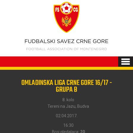
OMLADINSKA LIGA CRNE GORE 16/17 -
GRUPA B
8. kolo
Tereni na Jazu, Budva
02.04.2017.
16:30
Broj gledalaca:
20