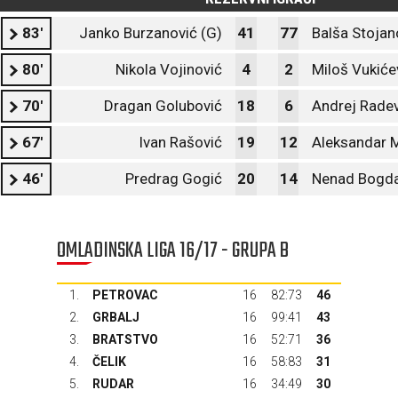
83'
Janko Burzanović (G)
41
77
Balša Stojan
80'
Nikola Vojinović
4
2
Miloš Vukiće
70'
Dragan Golubović
18
6
Andrej Radev
67'
Ivan Rašović
19
12
Aleksandar 
46'
Predrag Gogić
20
14
Nenad Bogda
OMLADINSKA LIGA 16/17 - GRUPA B
1.
PETROVAC
16
82:73
46
2.
GRBALJ
16
99:41
43
3.
BRATSTVO
16
52:71
36
4.
ČELIK
16
58:83
31
5.
RUDAR
16
34:49
30