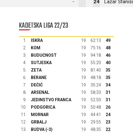
-
24
Lazar Staniš
KADETSKA LIGA 22/23
1.
ISKRA
19
62:13
49
2.
KOM
19
75:16
48
3.
BUDUĆNOST
19
94:18
46
4.
SUTJESKA
19
55:20
40
5.
ZETA
19
81:40
35
6.
BERANE
19
48:18
35
7.
DEČIĆ
19
35:24
34
8.
ARSENAL
19
58:33
31
9.
JEDINSTVO FRANCA
19
52:50
31
10.
PODGORICA
19
50:48
26
11.
MORNAR
19
44:41
24
12.
GRBALJ
19
29:55
23
13.
BUDVA
(-3)
19
48:35
22