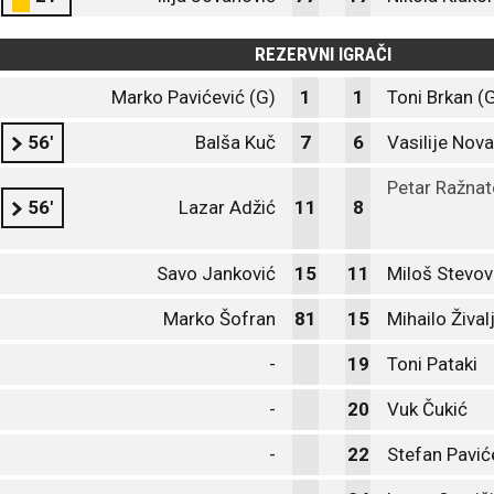
REZERVNI IGRAČI
Marko Pavićević (G)
1
1
Toni Brkan (
56'
Balša Kuč
7
6
Vasilije Nov
Petar Ražnat
56'
Lazar Adžić
11
8
Savo Janković
15
11
Miloš Stevov
Marko Šofran
81
15
Mihailo Žival
-
19
Toni Pataki
-
20
Vuk Čukić
-
22
Stefan Pavić