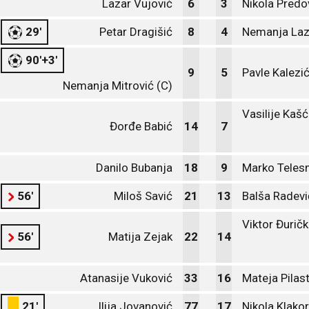
Lazar Vujović
6
3
Nikola Predo
29'
Petar Dragišić
8
4
Nemanja Laz
90'+3'
9
5
Pavle Kalezi
Nemanja Mitrović (C)
Vasilije Kaš
Đorđe Babić
14
7
Danilo Bubanja
18
9
Marko Teles
56'
Miloš Savić
21
13
Balša Radevi
Viktor Đurič
56'
Matija Zejak
22
14
Atanasije Vuković
33
16
Mateja Pilas
21'
Ilija Jovanović
77
17
Nikola Klakor