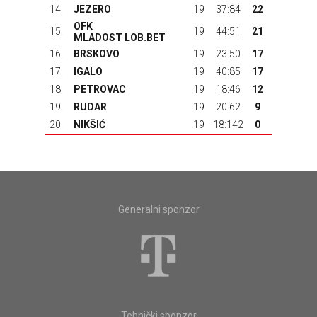
14.
JEZERO
19
37:84
22
OFK
15.
19
44:51
21
MLADOST LOB.BET
16.
BRSKOVO
19
23:50
17
17.
IGALO
19
40:85
17
18.
PETROVAC
19
18:46
12
19.
RUDAR
19
20:62
9
20.
NIKŠIĆ
19
18:142
0
Generalni sponzor
Tehnički sponzor