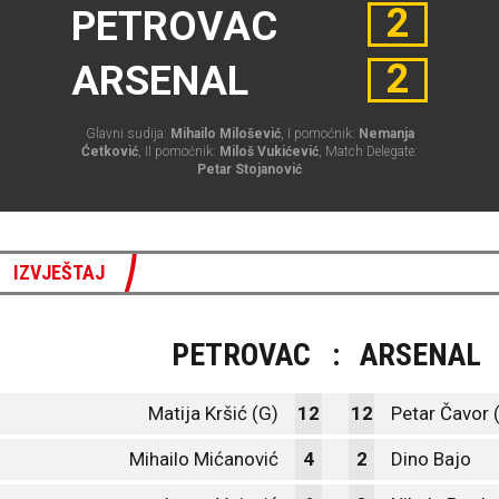
2
PETROVAC
2
ARSENAL
Glavni sudija:
Mihailo Milošević
, I pomoćnik:
Nemanja
Ćetković
, II pomoćnik:
Miloš Vukićević
, Match Delegate:
Petar Stojanović
IZVJEŠTAJ
PETROVAC
:
ARSENAL
Matija Kršić (G)
12
12
Petar Čavor 
Mihailo Mićanović
4
2
Dino Bajo