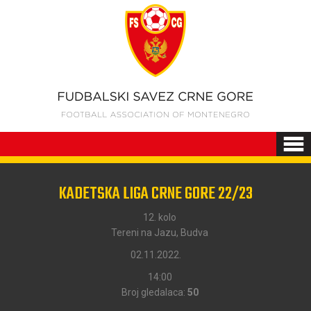
KADETSKA LIGA CRNE GORE 22/23
12. kolo
Tereni na Jazu, Budva
02.11.2022.
14:00
Broj gledalaca:
50