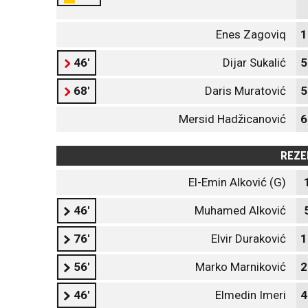
Enes Zagoviq
1
46'
Dijar Sukalić
5
68'
Daris Muratović
5
Mersid Hadžicanović
6
REZE
El-Emin Alković (G)
46'
Muhamed Alković
76'
Elvir Duraković
1
56'
Marko Marniković
2
46'
Elmedin Imeri
4