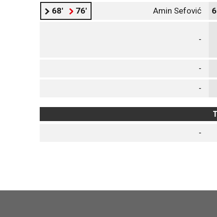
68'
76'
Amin Sefović
6
-
-
-
T
-