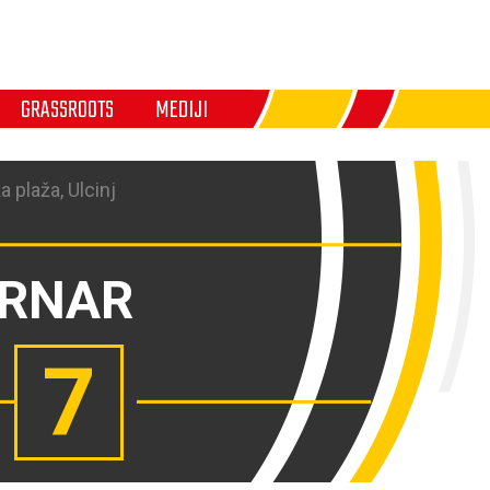
GRASSROOTS
MEDIJI
a plaža, Ulcinj
RNAR
7