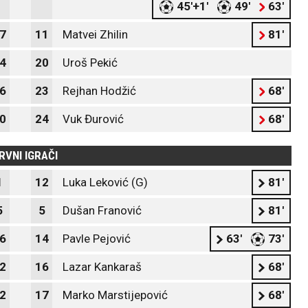
45'+1'
49'
63'
7
11
Matvei Zhilin
81'
4
20
Uroš Pekić
6
23
Rejhan Hodžić
68'
0
24
Vuk Đurović
68'
RVNI IGRAČI
1
12
Luka Leković (G)
81'
5
5
Dušan Franović
81'
6
14
Pavle Pejović
63'
73'
2
16
Lazar Kankaraš
68'
2
17
Marko Marstijepović
68'