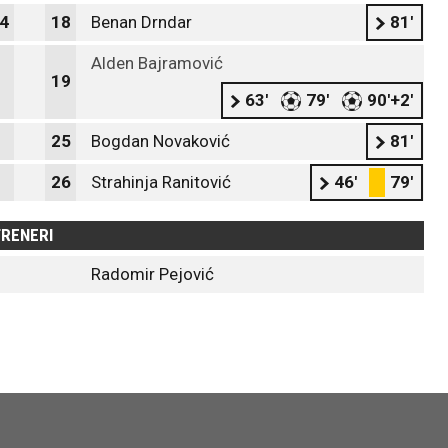
4
18
Benan Drndar
81'
Alden Bajramović
19
63'
79'
90'+2'
25
Bogdan Novaković
81'
26
Strahinja Ranitović
46'
79'
RENERI
Radomir Pejović