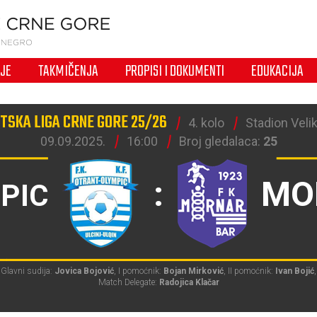
IJE
TAKMIČENJA
PROPISI I DOKUMENTI
EDUKACIJA
TSKA LIGA CRNE GORE 25/26
4. kolo
Stadion Velik
09.09.2025.
16:00
Broj gledalaca:
25
:
MO
PIC
Glavni sudija:
Jovica Bojović
, I pomoćnik:
Bojan Mirković
, II pomoćnik:
Ivan Bojić
,
Match Delegate:
Radojica Klačar