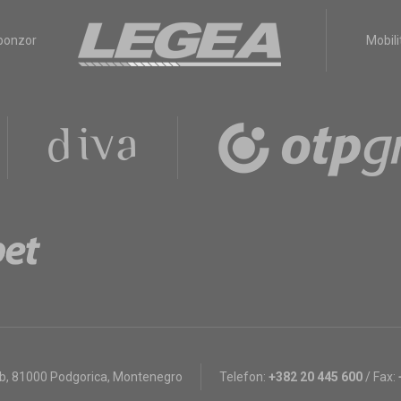
sponzor
Mobili
bb
,
81000 Podgorica, Montenegro
Telefon:
+382 20 445 600
/
Fax: