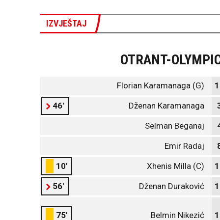
IZVJEŠTAJ
OTRANT-OLYMPI
Florian Karamanaga (G)
1
46'
Dženan Karamanaga
Selman Beganaj
Emir Radaj
10'
Xhenis Milla (C)
1
56'
Dženan Duraković
1
75'
Belmin Nikezić
1