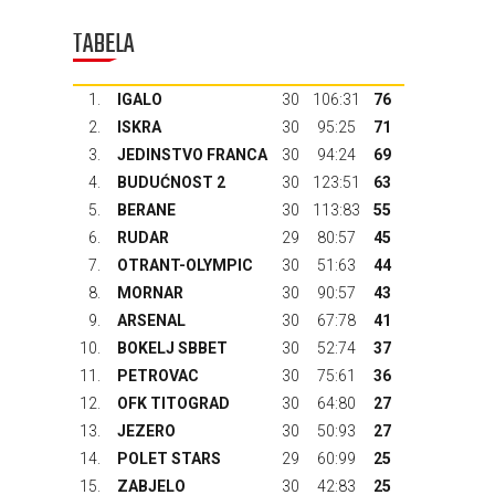
TABELA
1.
IGALO
30
106:31
76
2.
ISKRA
30
95:25
71
3.
JEDINSTVO FRANCA
30
94:24
69
4.
BUDUĆNOST 2
30
123:51
63
5.
BERANE
30
113:83
55
6.
RUDAR
29
80:57
45
7.
OTRANT-OLYMPIC
30
51:63
44
8.
MORNAR
30
90:57
43
9.
ARSENAL
30
67:78
41
10.
BOKELJ SBBET
30
52:74
37
11.
PETROVAC
30
75:61
36
12.
OFK TITOGRAD
30
64:80
27
13.
JEZERO
30
50:93
27
14.
POLET STARS
29
60:99
25
15.
ZABJELO
30
42:83
25