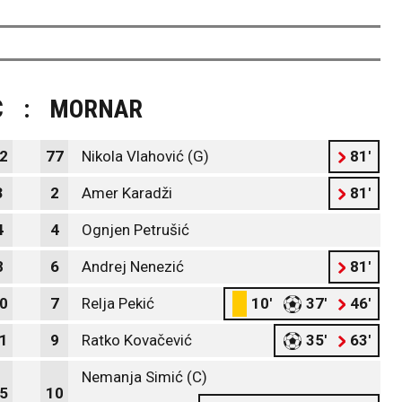
C
:
MORNAR
2
77
Nikola Vlahović (G)
81'
3
2
Amer Karadži
81'
4
4
Ognjen Petrušić
8
6
Andrej Nenezić
81'
0
7
Relja Pekić
10'
37'
46'
1
9
Ratko Kovačević
35'
63'
Nemanja Simić (C)
5
10