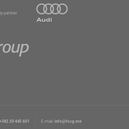
ty partner
+382 20 445 601
E-mail:
info@fscg.me