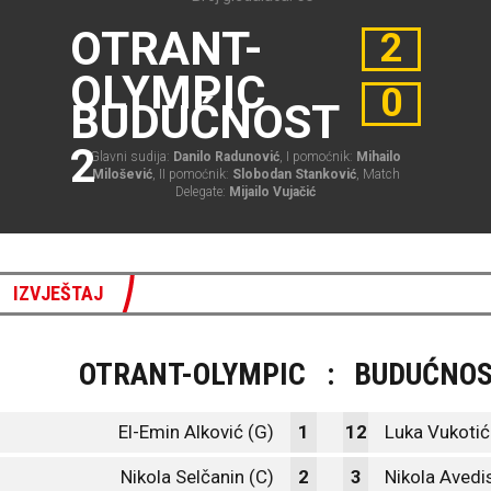
OTRANT-
2
OLYMPIC
0
BUDUĆNOST
2
Glavni sudija:
Danilo Radunović
, I pomoćnik:
Mihailo
Milošević
, II pomoćnik:
Slobodan Stanković
, Match
Delegate:
Mijailo Vujačić
IZVJEŠTAJ
OTRANT-OLYMPIC
:
BUDUĆNOS
El-Emin Alković (G)
1
12
Luka Vukotić
Nikola Selčanin (C)
2
3
Nikola Avedi