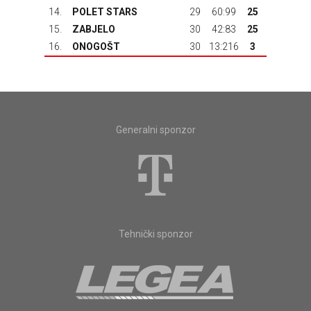
14.
POLET STARS
29
60:99
25
15.
ZABJELO
30
42:83
25
16.
ONOGOŠT
30
13:216
3
Generalni sponzor
Tehnički sponzor