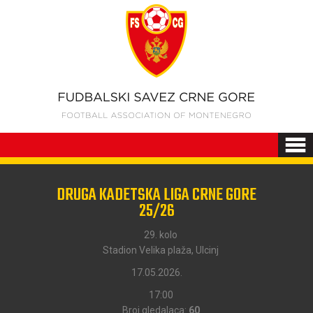
DRUGA KADETSKA LIGA CRNE GORE
25/26
29. kolo
Stadion Velika plaža, Ulcinj
17.05.2026.
17:00
Broj gledalaca:
60