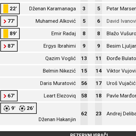
22'
Dženan Karamanaga
3
5
Petar Marsen
77'
Muhamed Alković
5
6
David Ivanov
89'
Emir Radaj
8
8
Blažo Vušuro
87'
Ergys Ibrahimi
9
9
Besim Ljulja
Qazim Voglić
13
11
Đorđe Bulato
Belmin Nikezić
15
14
Viktor Vujov
Daris Muratović
56
17
Uroš Vujačić
67'
Leart Elezoviq
58
18
Pavle Marđo
9'
26'
62
23
Andrej Delib
Dženan Hakanjin
REZERVNI IGRAČI