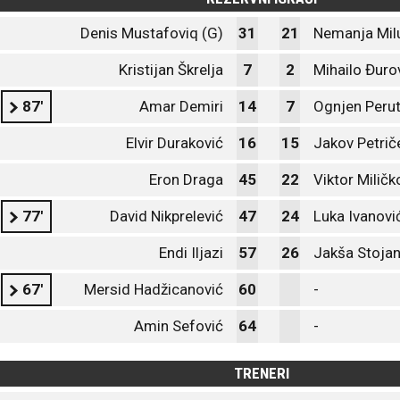
Denis Mustafoviq (G)
31
21
Nemanja Milu
Kristijan Škrelja
7
2
Mihailo Đuro
87'
Amar Demiri
14
7
Ognjen Perut
Elvir Duraković
16
15
Jakov Petrič
Eron Draga
45
22
Viktor Miličk
77'
David Nikprelević
47
24
Luka Ivanovi
Endi Iljazi
57
26
Jakša Stojan
67'
Mersid Hadžicanović
60
-
Amin Sefović
64
-
TRENERI