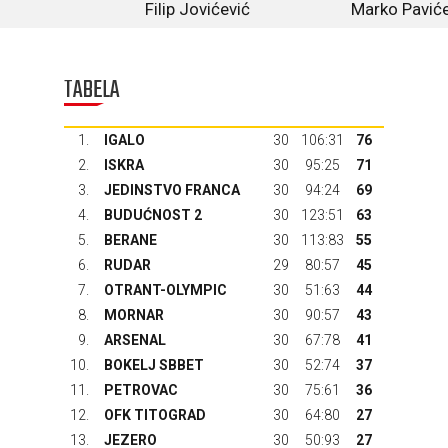
Filip Jovićević
Marko Paviće
TABELA
1.
IGALO
30
106:31
76
2.
ISKRA
30
95:25
71
3.
JEDINSTVO FRANCA
30
94:24
69
4.
BUDUĆNOST 2
30
123:51
63
5.
BERANE
30
113:83
55
6.
RUDAR
29
80:57
45
7.
OTRANT-OLYMPIC
30
51:63
44
8.
MORNAR
30
90:57
43
9.
ARSENAL
30
67:78
41
10.
BOKELJ SBBET
30
52:74
37
11.
PETROVAC
30
75:61
36
12.
OFK TITOGRAD
30
64:80
27
13.
JEZERO
30
50:93
27