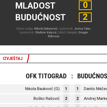
0
MLADOST
2
BUDUĆNOST
Glavni sudija:
Nikola Dabanović
, I pomoćnik:
Jovica Tatar
,
II pomoćnik:
Vladimir Kalezić
, Match Delegate:
Dragan
Klikovac
IZVJEŠTAJ
OFK TITOGRAD
:
BUDUĆNO
Nikola Bauković (G)
1
1
Danilo Nikčev
Boško Rašović
2
2
Andrej Mark