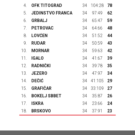
4.
OFK TITOGRAD
34
104:28
78
5.
JEDINSTVO FRANCA
34
97:49
62
6.
GRBALJ
34
65:47
59
7.
PETROVAC
34
64:66
48
8.
LOVĆEN
34
51:52
44
9.
RUDAR
34
50:59
43
10.
MORNAR
34
59:63
42
11.
IGALO
34
41:67
39
12.
RADNIČKI
34
39:78
35
13.
JEZERO
34
47:97
34
14.
DEČIĆ
34
41:105
29
15.
GRAFIČAR
34
33:109
27
16.
BOKELJ SBBET
34
35:87
26
17.
ISKRA
34
23:66
24
18.
BRSKOVO
34
37:91
23