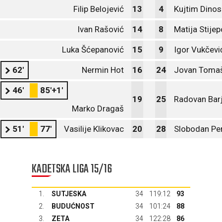
Filip Belojević
13
4
Kujtim Dino
Ivan Rašović
14
8
Matija Stijep
Luka Šćepanović
15
9
Igor Vukčevi
62'
Nermin Hot
16
24
Jovan Tomaš
46'
85'+1'
19
25
Radovan Barj
Marko Dragaš
51'
77'
Vasilije Klikovac
20
28
Slobodan Per
KADETSKA LIGA 15/16
1.
SUTJESKA
34
119:12
93
2.
BUDUĆNOST
34
101:24
88
3.
ZETA
34
122:28
86