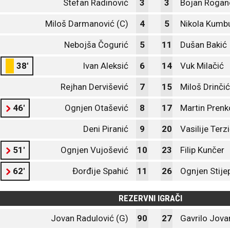
Stefan Radinović
3
3
Bojan Rogan
Miloš Darmanović (C)
4
5
Nikola Kumb
Nebojša Čogurić
5
11
Dušan Bakić
38'
Ivan Aleksić
6
14
Vuk Milačić
Rejhan Dervišević
7
15
Miloš Drinčić
46'
Ognjen Otašević
8
17
Martin Prenk
Deni Piranić
9
20
Vasilije Terz
51'
Ognjen Vujošević
10
23
Filip Kunčer
62'
Đorđije Spahić
11
26
Ognjen Stije
REZERVNI IGRAČI
Jovan Radulović (G)
90
27
Gavrilo Jova