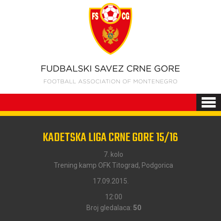
KADETSKA LIGA CRNE GORE 15/16
7. kolo
Trening kamp OFK Titograd, Podgorica
17.09.2015.
12:00
Broj gledalaca:
50