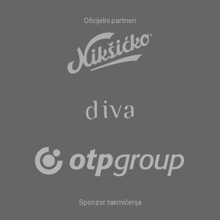
Oficijelni partneri
Sponzor takmičenja