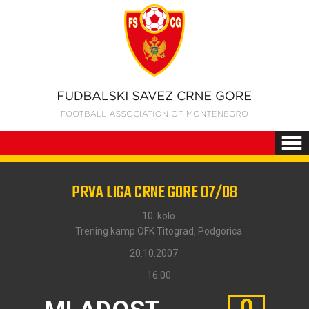
PRVA LIGA CRNE GORE 07/08
10. kolo
Trening kamp OFK Titograd, Podgorica
20.10.2007.
16:00
0