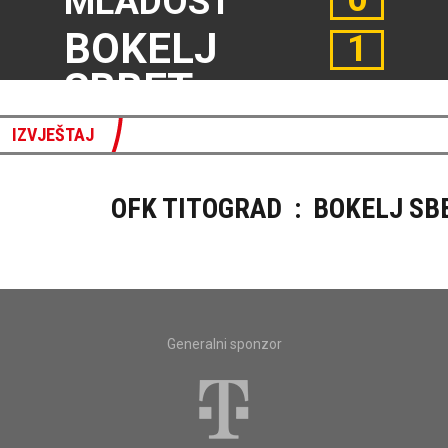
MLADOST
BOKELJ
1
SBBET
IZVJEŠTAJ
OFK TITOGRAD
:
BOKELJ SB
Generalni sponzor