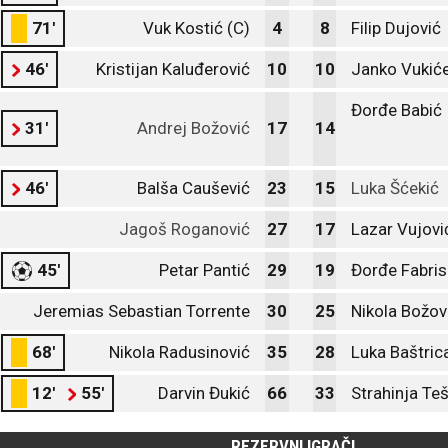
71'
Vuk Kostić (C)
4
8
Filip Dujović
46'
Kristijan Kaluđerović
10
10
Janko Vukiće
Đorđe Babić
31'
Andrej Božović
17
14
46'
Balša Caušević
23
15
Luka Šćekić
Jagoš Roganović
27
17
Lazar Vujovi
45'
Petar Pantić
29
19
Đorđe Fabris
Jeremias Sebastian Torrente
30
25
Nikola Božov
68'
Nikola Radusinović
35
28
Luka Baštric
12'
55'
Darvin Đukić
66
33
Strahinja Te
REZERVNI IGRAČI