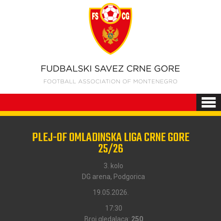
PLEJ-OF OMLADINSKA LIGA CRNE GORE
25/26
3. kolo
DG arena, Podgorica
19.05.2026.
17:30
Broj gledalaca:
250