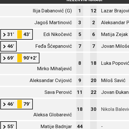
Ilija Dabanović (G)
1
12
Lazar Brajov
Jagoš Martinović
3
2
Aleksandar 
31'
43'
Edi Nikočević
5
6
Matija Zejak
46'
Feđa Šćepanović
7
7
Jovan Miloše
69'
90'+2'
8
18
Luka Popovi
Mirko Mihaljević
Aleksandar Cvijović
9
20
Miloš Savić
Sava Perović
11
22
Jovan Đukan
46'
79'
18
30
Nikola Balevi
Aleksa Globarević
55'
Matije Badnjar
44
-