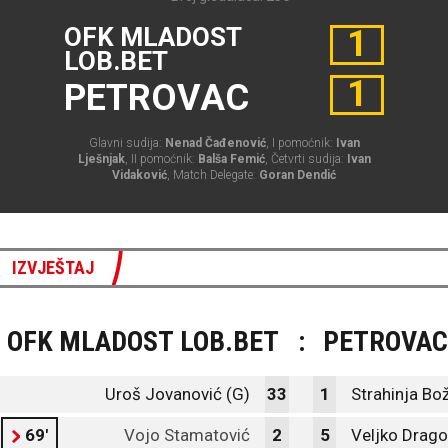
OFK MLADOST
1
LOB.BET
1
PETROVAC
Glavni sudija:
Nenad Čađenović
, I pomoćnik:
Ivan
Lješnjak
, II pomoćnik:
Balša Femić
, Četvrti sudija:
Ivan
Vidaković
, Match Delegate:
Goran Dendić
IZVJEŠTAJ
OFK MLADOST LOB.BET
:
PETROVAC
Uroš Jovanović (G)
33
1
Strahinja Bož
69'
Vojo Stamatović
2
5
Veljko Drago