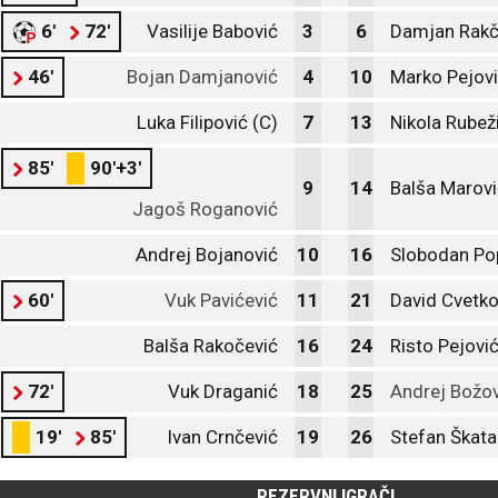
6'
72'
Vasilije Babović
3
6
Damjan Rakč
46'
Bojan Damjanović
4
10
Marko Pejov
Luka Filipović (C)
7
13
Nikola Rubež
85'
90'+3'
9
14
Balša Marovi
Jagoš Roganović
Andrej Bojanović
10
16
Slobodan Po
60'
Vuk Pavićević
11
21
David Cvetko
Balša Rakočević
16
24
Risto Pejovi
72'
Vuk Draganić
18
25
Andrej Božov
19'
85'
Ivan Crnčević
19
26
Stefan Škata
REZERVNI IGRAČI