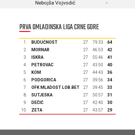
Nebojša Vojvodić
-
PRVA OMLADINSKA LIGA CRNE GORE
1.
BUDUĆNOST
27
79:33
64
2.
MORNAR
27
46:53
42
3.
ISKRA
27
55:46
41
4.
PETROVAC
27
43:50
40
5.
KOM
27
44:43
36
6.
PODGORICA
27
39:56
34
7.
OFK MLADOST LOB.BET
27
39:45
33
8.
SUTJESKA
27
50:57
31
9.
DEČIĆ
27
42:40
30
10.
ZETA
27
43:57
29