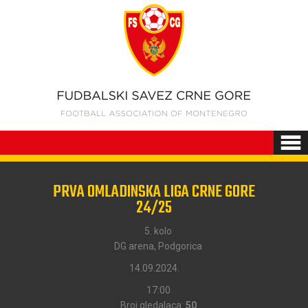
PRVA OMLADINSKA LIGA CRNE GORE
24/25
5. kolo
DG arena, Podgorica
14.09.2024.
17:00
Broj gledalaca:
50