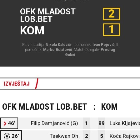
OFK MLADOST
2
LOB.BET
1
KOM
Glavni sudija:
Nikola Kalezić
, I pomoćnik:
Ivan Pejović
, II
pomoćnik:
Marko Bulatović
, Match Delegate:
Predrag
Đukić
IZVJEŠTAJ
OFK MLADOST LOB.BET
:
KOM
46'
Filip Damjanović (G)
1
99
Luka Kljajevi
26'
Taekwan Oh
2
5
Koča Rajkovi