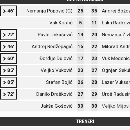
46'
Nemanja Popović (G)
25
35
Andrej Božov
Vuk Kostić
5
11
Luka Rackov
72'
Pavle Unkašević
14
20
Nemanja Živ
46'
Andrej Redžepagić
15
22
Milorad Andr
60'
Đorđije Dulović
17
23
Vuk Medenic
85'
Veljko Vuković
23
27
Ognjen Sekul
85'
Stefan Bojić
26
28
Lazar Vuksa
72'
Danilo Drašković
27
29
Uroš Radusi
Jakša Gošović
30
30
Veljko Mijov
TRENERI