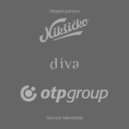
Oficijelni partneri
Sponzor takmičenja