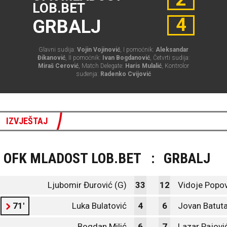
LOB.BET
4
GRBALJ
Glavni sudija:
Vojin Vojinović
, I pomoćnik:
Aleksandar
Đikanović
, II pomoćnik:
Ivan Bogdanović
, Četvrti sudija:
Miraš Cerović
, Match Delegate:
Haris Mulalić
, Kontrolor
suđenja:
Radenko Cvijović
IZVJEŠTAJ
OFK MLADOST LOB.BET
:
GRBALJ
Ljubomir Đurović (G)
33
12
Vidoje Popov
71'
Luka Bulatović
4
6
Jovan Batuta
Bogdan Milić
6
7
Lazar Pajovi