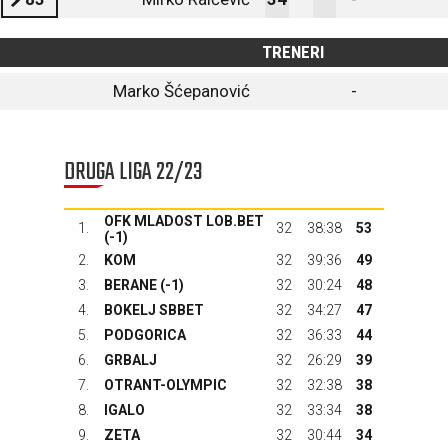
TRENERI
Marko Šćepanović
-
DRUGA LIGA 22/23
OFK MLADOST LOB.BET
1.
32
38:38
53
(-1)
2.
KOM
32
39:36
49
3.
BERANE
(-1)
32
30:24
48
4.
BOKELJ SBBET
32
34:27
47
5.
PODGORICA
32
36:33
44
6.
GRBALJ
32
26:29
39
7.
OTRANT-OLYMPIC
32
32:38
38
8.
IGALO
32
33:34
38
9.
ZETA
32
30:44
34