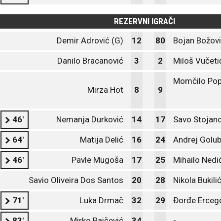
REZERVNI IGRAČI
Demir Adrović (G)
12
80
Bojan Božovi
Danilo Bracanović
3
2
Miloš Vučeti
Momčilo Pop
Mirza Hot
8
9
46'
Nemanja Durković
14
17
Savo Stojano
64'
Matija Delić
16
24
Andrej Golu
46'
Pavle Mugoša
17
25
Mihailo Nedi
Savio Oliveira Dos Santos
20
28
Nikola Bukili
71'
Luka Drmač
32
29
Đorđe Erceg
83'
Mirko Raičević
34
-