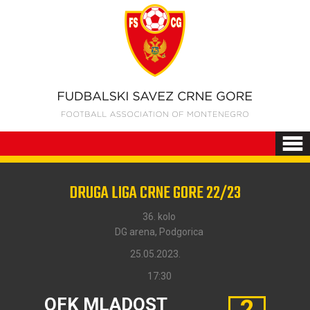
DRUGA LIGA CRNE GORE 22/23
36. kolo
DG arena, Podgorica
25.05.2023.
17:30
OFK MLADOST
2