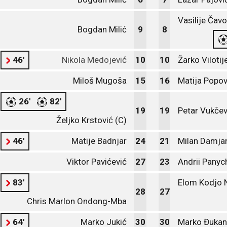
Vasilije Čavo
Bogdan Milić
9
8
46'
Nikola Medojević
10
10
Žarko Vilotij
Miloš Mugoša
15
16
Matija Popov
26'
82'
19
19
Petar Vukčev
Željko Krstović (C)
46'
Matije Badnjar
24
21
Milan Damja
Viktor Pavićević
27
23
Andrii Panyc
83'
Elom Kodjo 
28
27
Chris Marlon Ondong-Mba
64'
Marko Jukić
30
30
Marko Đukan