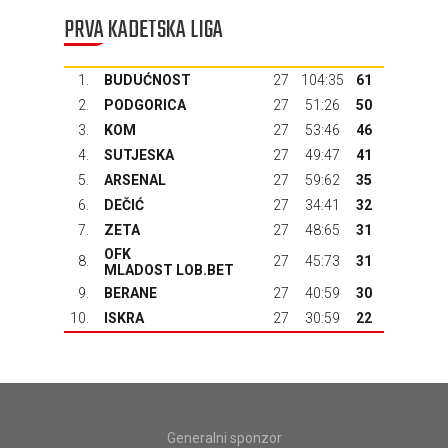
PRVA KADETSKA LIGA
1.
BUDUĆNOST
27
104:35
61
2.
PODGORICA
27
51:26
50
3.
KOM
27
53:46
46
4.
SUTJESKA
27
49:47
41
5.
ARSENAL
27
59:62
35
6.
DEČIĆ
27
34:41
32
7.
ZETA
27
48:65
31
OFK
8.
27
45:73
31
MLADOST LOB.BET
9.
BERANE
27
40:59
30
10.
ISKRA
27
30:59
22
Generalni sponzor