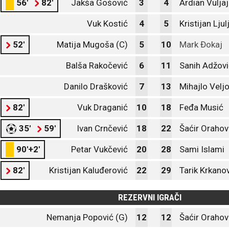
56'
82'
Jakša Gošović
3
4
Ardian Vuljaj
Vuk Kostić
4
5
Kristijan Ljul
52'
Matija Mugoša (C)
5
10
Mark Đokaj
Balša Rakočević
6
11
Sanih Adžovi
Danilo Drašković
7
13
Mihajlo Veljo
82'
Vuk Draganić
10
18
Feđa Musić
35'
59'
Ivan Crnčević
18
22
Šaćir Oraho
90'+2'
Petar Vukčević
20
28
Sami Islami
82'
Kristijan Kaluđerović
22
29
Tarik Krkano
REZERVNI IGRAČI
Nemanja Popović (G)
12
12
Šaćir Orahov