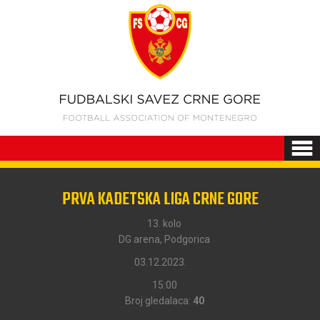
PRVA KADETSKA LIGA CRNE GORE
13. kolo
DG arena, Podgorica
03.12.2023.
15:00
Broj gledalaca:
40