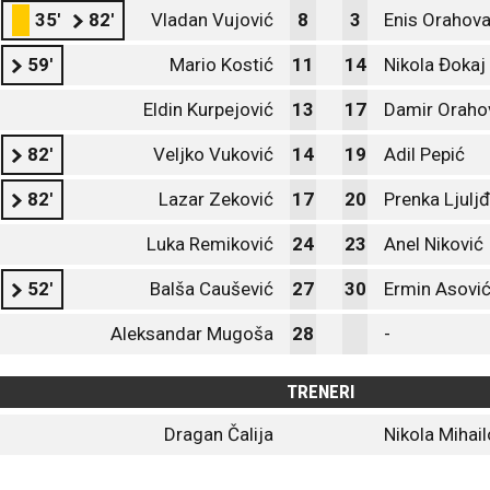
35'
82'
Vladan Vujović
8
3
Enis Orahov
59'
Mario Kostić
11
14
Nikola Đokaj
Eldin Kurpejović
13
17
Damir Oraho
82'
Veljko Vuković
14
19
Adil Pepić
82'
Lazar Zeković
17
20
Prenka Ljuljđ
Luka Remiković
24
23
Anel Niković
52'
Balša Caušević
27
30
Ermin Asovi
Aleksandar Mugoša
28
-
TRENERI
Dragan Čalija
Nikola Mihail