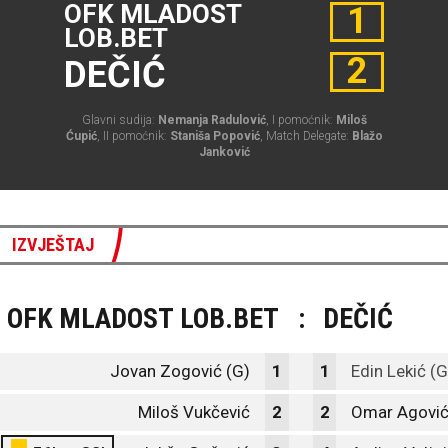
OFK MLADOST
1
LOB.BET
2
DEČIĆ
Glavni sudija:
Nemanja Radulović
, I pomoćnik:
Miloš
Ćupić
, II pomoćnik:
Staniša Popović
, Match Delegate:
Blažo
Janković
IZVJEŠTAJ
OFK MLADOST LOB.BET
:
DEČIĆ
Jovan Zogović (G)
1
1
Edin Lekić (G
Miloš Vukčević
2
2
Omar Agovi