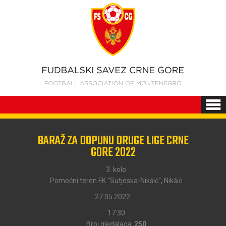
BARAŽ ZA DOPUNU DRUGE LIGE CRNE
GORE 2022
3. kolo
Pomoćni teren FK ''Sutjeska-Nikšić'', Nikšić
27.05.2022.
17:30
Broj gledalaca:
250