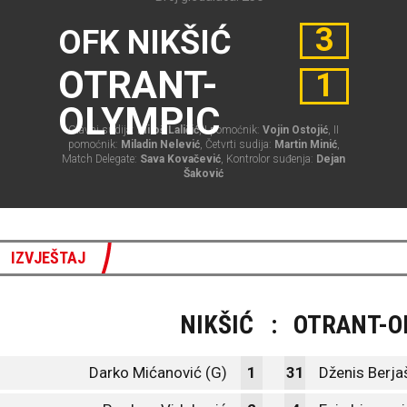
3
OFK NIKŠIĆ
OTRANT-
1
OLYMPIC
Glavni sudija:
Miloš Laličić
, I pomoćnik:
Vojin Ostojić
, II
pomoćnik:
Miladin Nelević
, Četvrti sudija:
Martin Minić
,
Match Delegate:
Sava Kovačević
, Kontrolor suđenja:
Dejan
Šaković
IZVJEŠTAJ
NIKŠIĆ
:
OTRANT-O
Darko Mićanović (G)
1
31
Dženis Berja