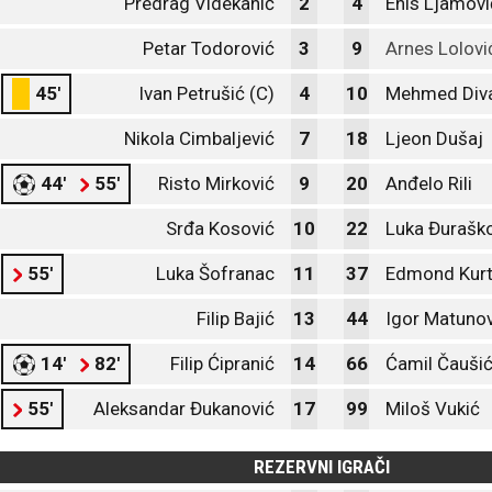
Predrag Videkanić
2
4
Enis Ljamovi
Petar Todorović
3
9
Arnes Lolovi
45'
Ivan Petrušić (C)
4
10
Mehmed Diva
Nikola Cimbaljević
7
18
Ljeon Dušaj
44'
55'
Risto Mirković
9
20
Anđelo Rili
Srđa Kosović
10
22
Luka Đurašk
55'
Luka Šofranac
11
37
Edmond Kurt
Filip Bajić
13
44
Igor Matunov
14'
82'
Filip Ćipranić
14
66
Ćamil Čauši
55'
Aleksandar Đukanović
17
99
Miloš Vukić
REZERVNI IGRAČI