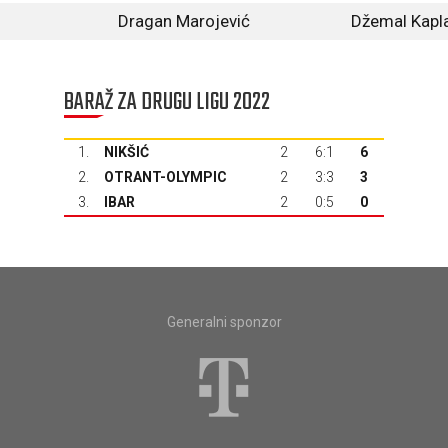
Dragan Marojević
Džemal Kapl
BARAŽ ZA DRUGU LIGU 2022
1.
NIKŠIĆ
2
6:1
6
2.
OTRANT-OLYMPIC
2
3:3
3
3.
IBAR
2
0:5
0
Generalni sponzor