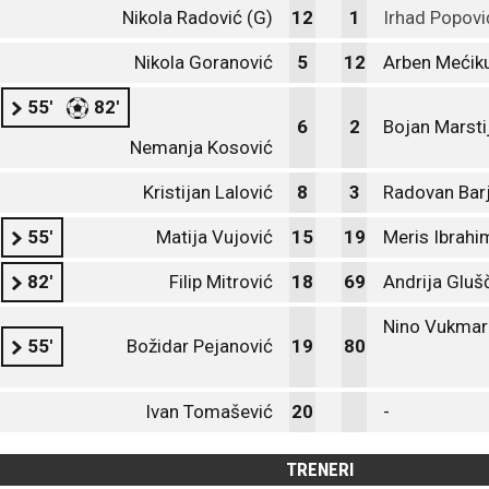
Nikola Radović (G)
12
1
Irhad Popovi
Nikola Goranović
5
12
Arben Mećiku
55'
82'
6
2
Bojan Marsti
Nemanja Kosović
Kristijan Lalović
8
3
Radovan Barj
55'
Matija Vujović
15
19
Meris Ibrahi
82'
Filip Mitrović
18
69
Andrija Gluš
Nino Vukmar
55'
Božidar Pejanović
19
80
Ivan Tomašević
20
-
TRENERI