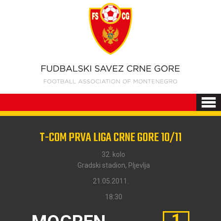
T-COM PRVA LIGA CRNE GORE 10/11
32. kolo
Gradski stadion, Pljevlja
21.05.2011.
18:30
1