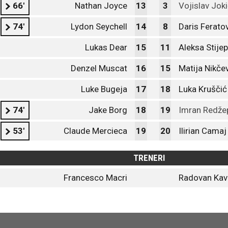
66'
Nathan Joyce
13
3
Vojislav Jok
74'
Lydon Seychell
14
8
Daris Ferato
Lukas Dear
15
11
Aleksa Stije
Denzel Muscat
16
15
Matija Nikče
Luke Bugeja
17
18
Luka Kruščić
74'
Jake Borg
18
19
Imran Redže
53'
Claude Mercieca
19
20
Ilirian Camaj
TRENERI
Francesco Macri
Radovan Kav