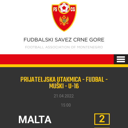
PRIJATELJSKA UTAKMICA - FUDBAL -
MUŠKI - U-16
21.04.2022.
15:00
2
MALTA