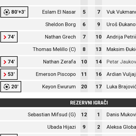
80'+3'
Eslam El Nasar
5
7
Vuk Vukman
Sheldon Borg
6
9
Uroš Đukano
74'
Nathan Grech
7
10
Andrija Petri
Thomas Melillo (C)
8
13
Maksim Đuki
74'
Nathan Zerafa
10
14
Petar Jaukov
53'
Emerson Piscopo
11
16
Ardian Vuljaj
20'
Keyon Ewurum
20
17
Luka Brajovi
REZERVNI IGRAČI
Sebastian Mifsud (G)
12
1
Danis Mukovi
Ubada Hijazi
9
2
Aleksa Globa