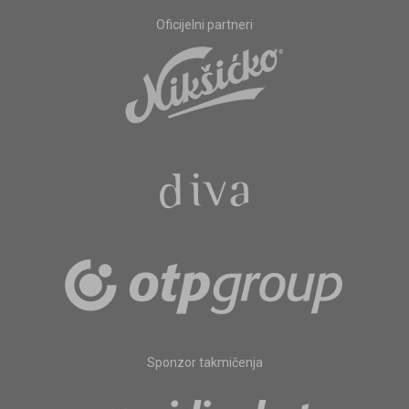
Oficijelni partneri
Sponzor takmičenja