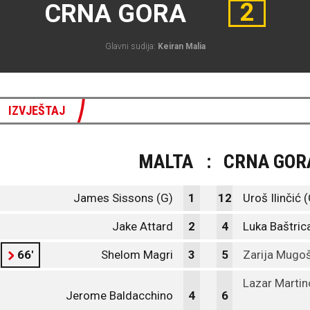
2
CRNA GORA
Glavni sudija:
Keiran Malia
IZVJEŠTAJ
MALTA
:
CRNA GOR
James Sissons (G)
1
12
Uroš Ilinčić 
Jake Attard
2
4
Luka Baštric
66'
Shelom Magri
3
5
Zarija Mugo
Lazar Martin
Jerome Baldacchino
4
6