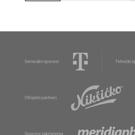
Generalni sponzor
Tehnički 
Oficijelni partneri
Sponzor takmičenja