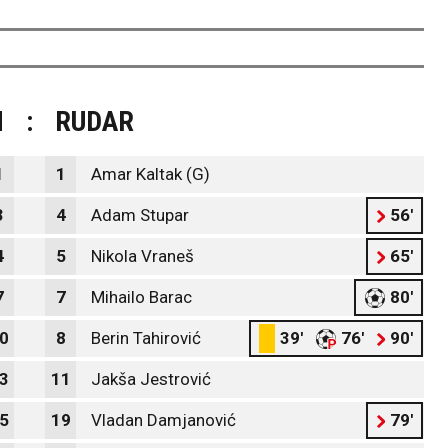
N
:
RUDAR
1
1
Amar Kaltak (G)
3
4
Adam Stupar
56'
4
5
Nikola Vraneš
65'
7
7
Mihailo Barac
80'
0
8
Berin Tahirović
39'
76'
90'
3
11
Jakša Jestrović
5
19
Vladan Damjanović
79'