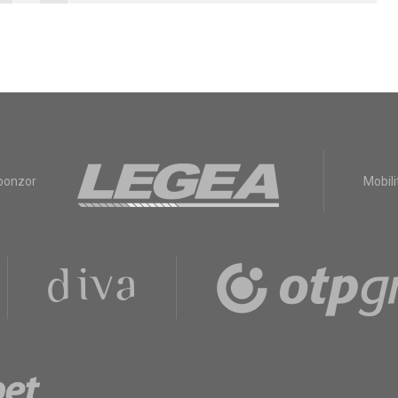
sponzor
Mobili