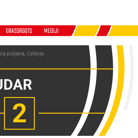
GRASSROOTS
MEDIJI
ća poljana, Cetinje
UDAR
2
,