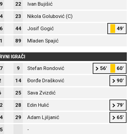
9
22
Ivan Bujišić
4
23
Nikola Golubović (C)
6
44
Josif Gogić
49'
1
89
Mladen Spajić
RVNI IGRAČI
7
9
Stefan Rondović
56'
60'
2
14
Đorđe Drašković
90'
6
25
Sava Zvizdić
2
28
Edin Hulić
79'
4
29
Adam Ljiljanić
65'
5
-