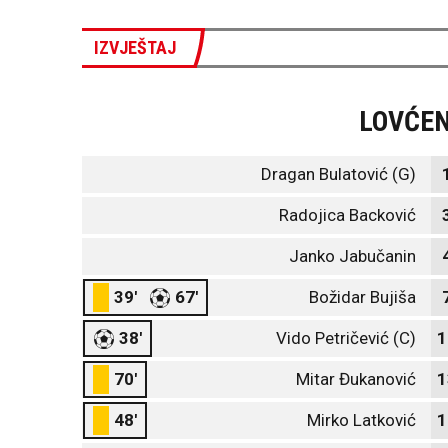
IZVJEŠTAJ
LOVĆE
Dragan Bulatović (G)
Radojica Backović
Janko Jabučanin
39'
67'
Božidar Bujiša
38'
Vido Petričević (C)
1
70'
Mitar Đukanović
1
48'
Mirko Latković
1