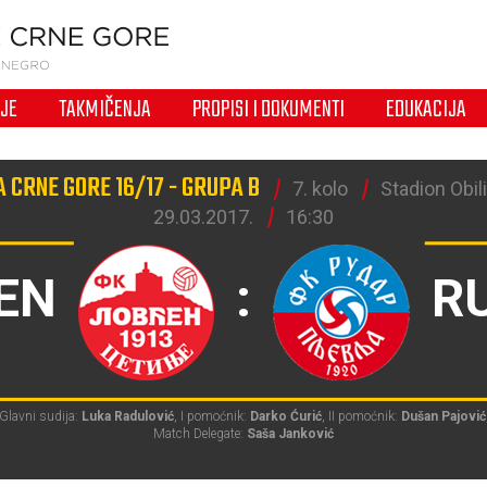
IJE
TAKMIČENJA
PROPISI I DOKUMENTI
EDUKACIJA
 CRNE GORE 16/17 - GRUPA B
7. kolo
Stadion Obili
29.03.2017.
16:30
EN
:
R
Glavni sudija:
Luka Radulović
, I pomoćnik:
Darko Ćurić
, II pomoćnik:
Dušan Pajović
Match Delegate:
Saša Janković