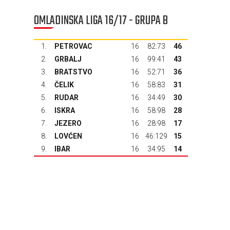
OMLADINSKA LIGA 16/17 - GRUPA B
1.
PETROVAC
16
82:73
46
2.
GRBALJ
16
99:41
43
3.
BRATSTVO
16
52:71
36
4.
ČELIK
16
58:83
31
5.
RUDAR
16
34:49
30
6.
ISKRA
16
58:98
28
7.
JEZERO
16
28:98
17
8.
LOVĆEN
16
46:129
15
9.
IBAR
16
34:95
14