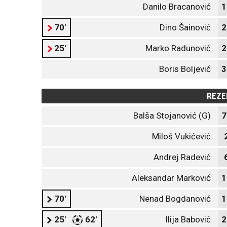
Danilo Bracanović
1
70'
Dino Šainović
2
25'
Marko Radunović
2
Boris Boljević
3
REZE
Balša Stojanović (G)
7
Miloš Vukićević
Andrej Radević
Aleksandar Marković
1
70'
Nenad Bogdanović
1
25'
62'
Ilija Babović
2