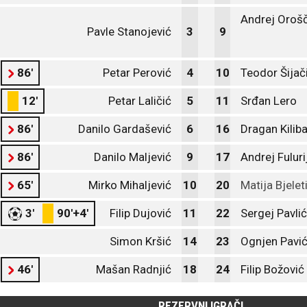
Andrej Oroš
Pavle Stanojević
3
9
86'
Petar Perović
4
10
Teodor Šijač
12'
Petar Laličić
5
11
Srđan Lero
86'
Danilo Gardašević
6
16
Dragan Kilib
86'
Danilo Maljević
9
17
Andrej Fuluri
65'
Mirko Mihaljević
10
20
Matija Bjelet
3'
90'+4'
Filip Dujović
11
22
Sergej Pavli
Simon Kršić
14
23
Ognjen Pavić
46'
Mašan Radnjić
18
24
Filip Božović
REZERVNI IGRAČI