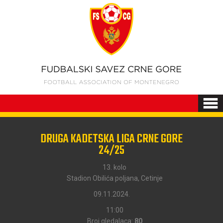
DRUGA KADETSKA LIGA CRNE GORE
24/25
13. kolo
Stadion Obilića poljana, Cetinje
09.11.2024.
11:00
Broj gledalaca:
80