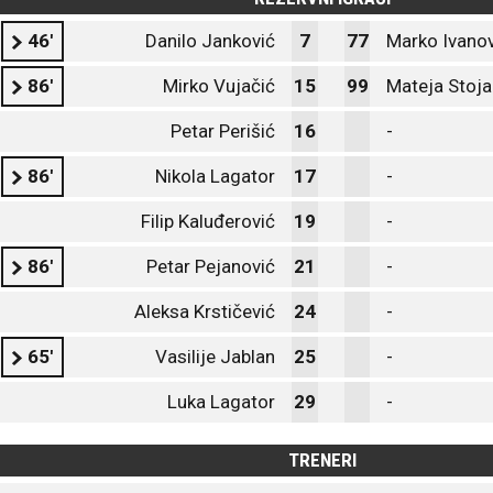
46'
Danilo Janković
7
77
Marko Ivanov
86'
Mirko Vujačić
15
99
Mateja Stoja
Petar Perišić
16
-
86'
Nikola Lagator
17
-
Filip Kaluđerović
19
-
86'
Petar Pejanović
21
-
Aleksa Krstičević
24
-
65'
Vasilije Jablan
25
-
Luka Lagator
29
-
TRENERI