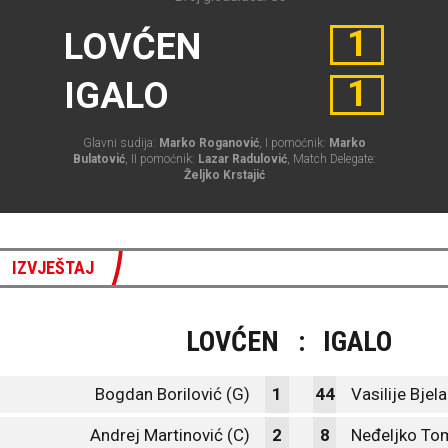
1
LOVĆEN
1
IGALO
Glavni sudija:
Marko Roganović
, I pomoćnik:
Marko
Bulatović
, II pomoćnik:
Lazar Radulović
, Match Delegate:
Željko Krstajić
IZVJEŠTAJ
LOVĆEN
:
IGALO
Bogdan Borilović (G)
1
44
Vasilije Bjel
Andrej Martinović (C)
2
8
Neđeljko To