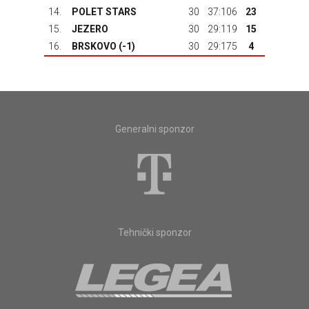
14.
POLET STARS
30
37:106
23
15.
JEZERO
30
29:119
15
16.
BRSKOVO
(-1)
30
29:175
4
Generalni sponzor
Tehnički sponzor