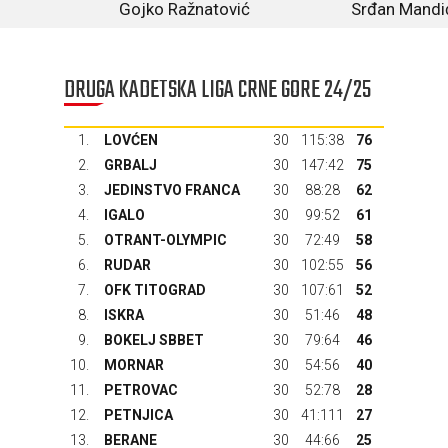
Gojko Ražnatović
Srđan Mandi
DRUGA KADETSKA LIGA CRNE GORE 24/25
1.
LOVĆEN
30
115:38
76
2.
GRBALJ
30
147:42
75
3.
JEDINSTVO FRANCA
30
88:28
62
4.
IGALO
30
99:52
61
5.
OTRANT-OLYMPIC
30
72:49
58
6.
RUDAR
30
102:55
56
7.
OFK TITOGRAD
30
107:61
52
8.
ISKRA
30
51:46
48
9.
BOKELJ SBBET
30
79:64
46
10.
MORNAR
30
54:56
40
11.
PETROVAC
30
52:78
28
12.
PETNJICA
30
41:111
27
13.
BERANE
30
44:66
25