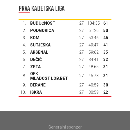
PRVA KADETSKA LIGA
1.
BUDUĆNOST
27
104:35
61
2.
PODGORICA
27
51:26
50
3.
KOM
27
53:46
46
4.
SUTJESKA
27
49:47
41
5.
ARSENAL
27
59:62
35
6.
DEČIĆ
27
34:41
32
7.
ZETA
27
48:65
31
OFK
8.
27
45:73
31
MLADOST LOB.BET
9.
BERANE
27
40:59
30
10.
ISKRA
27
30:59
22
Generalni sponzor