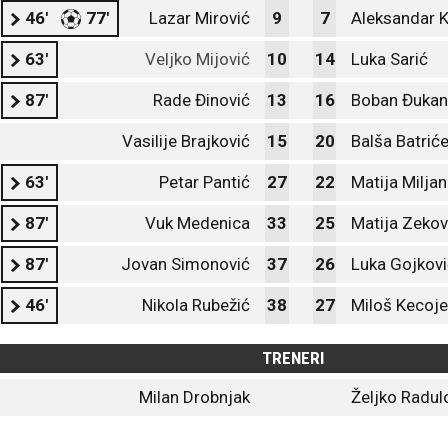
46'
77'
Lazar Mirović
9
7
Aleksandar 
63'
Veljko Mijović
10
14
Luka Sarić
87'
Rade Đinović
13
16
Boban Đukan
Vasilije Brajković
15
20
Balša Batriće
63'
Petar Pantić
27
22
Matija Miljan
87'
Vuk Medenica
33
25
Matija Zekov
87'
Jovan Simonović
37
26
Luka Gojkovi
46'
Nikola Rubežić
38
27
Miloš Kecoje
TRENERI
Milan Drobnjak
Željko Radul