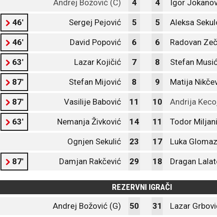
Andrej Božović (C)
4
4
Igor Jokanov
46'
Sergej Pejović
5
5
Aleksa Sekul
46'
David Popović
6
6
Radovan Zeč
63'
Lazar Kojičić
7
8
Stefan Musić
87'
Stefan Mijović
8
9
Matija Nikče
87'
Vasilije Babović
11
10
Andrija Keco
63'
Nemanja Živković
14
11
Todor Miljan
Ognjen Sekulić
23
17
Luka Glomaz
87'
Damjan Rakčević
29
18
Dragan Lalat
REZERVNI IGRAČI
Andrej Božović (G)
50
31
Lazar Grbovi