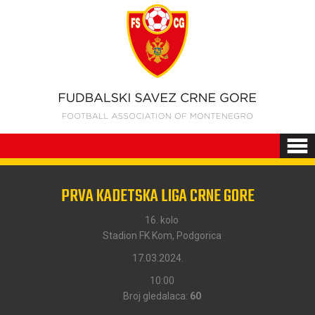
PRVA KADETSKA LIGA CRNE GORE
16. kolo
Stadion FK Kom, Podgorica
17.03.2024.
10:00
Broj gledalaca:
60