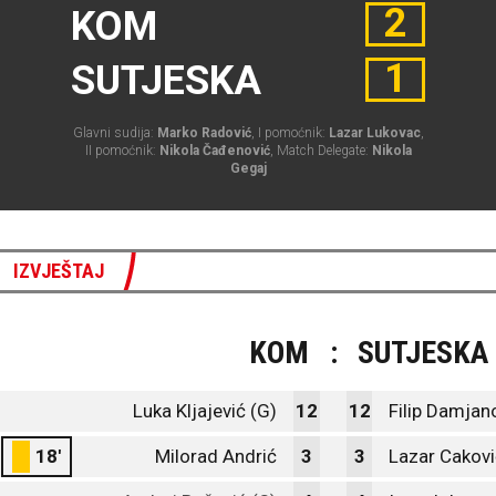
2
KOM
1
SUTJESKA
Glavni sudija:
Marko Radović
, I pomoćnik:
Lazar Lukovac
,
II pomoćnik:
Nikola Čađenović
, Match Delegate:
Nikola
Gegaj
IZVJEŠTAJ
KOM
:
SUTJESKA
Luka Kljajević (G)
12
12
Filip Damjan
18'
Milorad Andrić
3
3
Lazar Cakovi