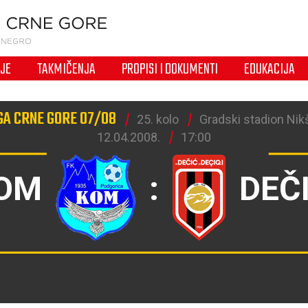
IJE
TAKMIČENJA
PROPISI I DOKUMENTI
EDUKACIJA
GA CRNE GORE 07/08
25. kolo
Gradski stadion Nikš
12.04.2008.
17:00
OM
:
DEČ