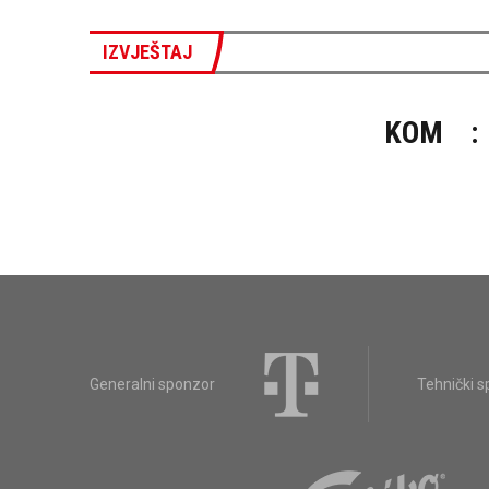
IZVJEŠTAJ
KOM
:
Generalni sponzor
Tehnički 