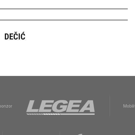
DEČIĆ
sponzor
Mobili