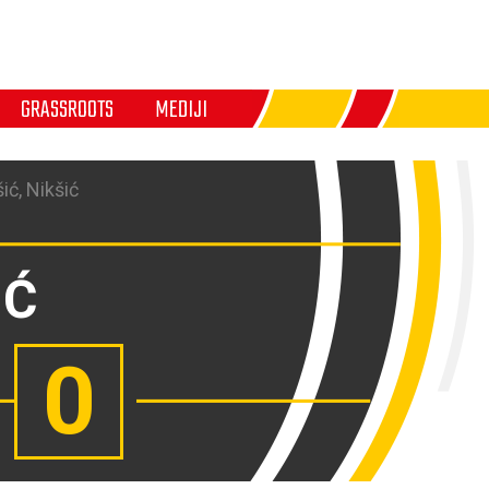
GRASSROOTS
MEDIJI
ić, Nikšić
IĆ
0