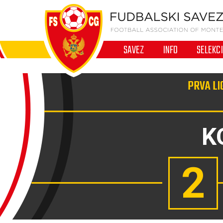
SAVEZ
INFO
SELEKC
PRVA LI
K
2