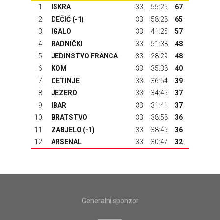
1.
ISKRA
33
55:26
67
2.
DEČIĆ
(-1)
33
58:28
65
3.
IGALO
33
41:25
57
4.
RADNIČKI
33
51:38
48
5.
JEDINSTVO FRANCA
33
28:29
48
6.
KOM
33
35:38
40
7.
CETINJE
33
36:54
39
8.
JEZERO
33
34:45
37
9.
IBAR
33
31:41
37
10.
BRATSTVO
33
38:58
36
11.
ZABJELO (-1)
33
38:46
36
12.
ARSENAL
33
30:47
32
Generalni sponzor