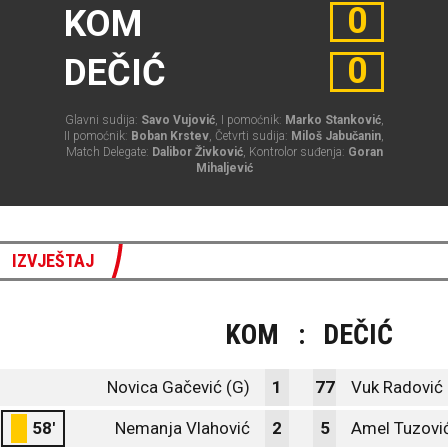
0
KOM
0
DEČIĆ
Glavni sudija:
Savo Vujović
, I pomoćnik:
Marko Stanković
,
II pomoćnik:
Boban Krstev
, Četvrti sudija:
Miloš Jabučanin
,
Match Delegate:
Dalibor Živković
, Kontrolor suđenja:
Goran
Mihaljević
IZVJEŠTAJ
KOM
:
DEČIĆ
Novica Gačević (G)
1
77
Vuk Radović 
58'
Nemanja Vlahović
2
5
Amel Tuzovi