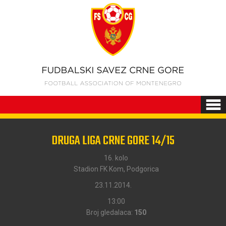
DRUGA LIGA CRNE GORE 14/15
16. kolo
Stadion FK Kom, Podgorica
23.11.2014.
13:00
Broj gledalaca:
150