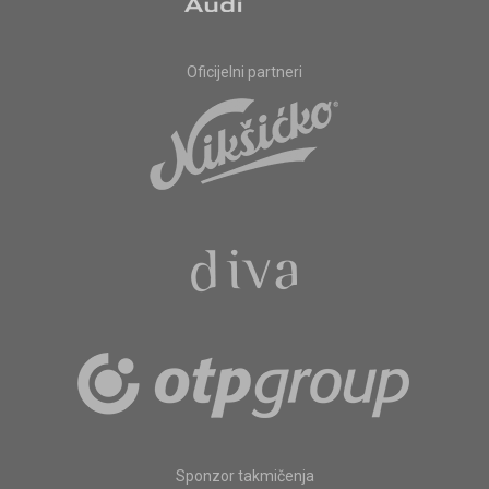
Oficijelni partneri
Sponzor takmičenja