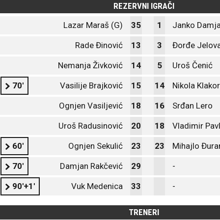
REZERVNI IGRAČI
Lazar Maraš (G)
35
1
Janko Damja
Rade Đinović
13
3
Đorđe Jelov
Nemanja Živković
14
5
Uroš Čenić
70'
Vasilije Brajković
15
14
Nikola Klakor
Ognjen Vasiljević
18
16
Srđan Lero
Uroš Radusinović
20
18
Vladimir Pav
60'
Ognjen Sekulić
23
23
Mihajlo Đura
70'
Damjan Rakčević
29
-
90'+1'
Vuk Medenica
33
-
TRENERI