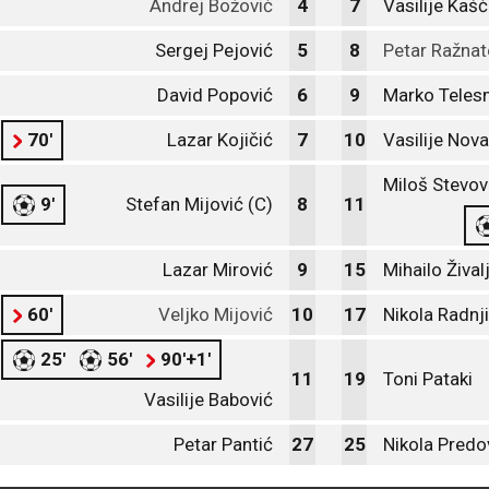
Andrej Božović
4
7
Vasilije Kaš
Sergej Pejović
5
8
Petar Ražnat
David Popović
6
9
Marko Teles
70'
Lazar Kojičić
7
10
Vasilije Nova
Miloš Stevov
9'
Stefan Mijović (C)
8
11
Lazar Mirović
9
15
Mihailo Žival
60'
Veljko Mijović
10
17
Nikola Radnj
25'
56'
90'+1'
11
19
Toni Pataki
Vasilije Babović
Petar Pantić
27
25
Nikola Predo