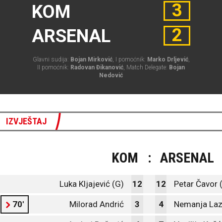
3
KOM
2
ARSENAL
Glavni sudija:
Bojan Mirković
, I pomoćnik:
Marko Drljević
,
II pomoćnik:
Radovan Đikanović
, Match Delegate:
Bojan
Nedović
IZVJEŠTAJ
KOM
:
ARSENAL
Luka Kljajević (G)
12
12
Petar Čavor 
70'
Milorad Andrić
3
4
Nemanja Laz