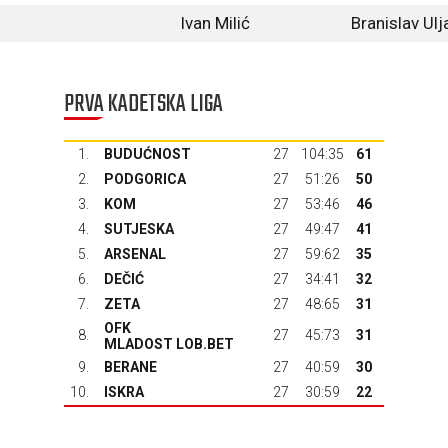
Ivan Milić
Branislav Ulj
PRVA KADETSKA LIGA
1.
BUDUĆNOST
27
104:35
61
2.
PODGORICA
27
51:26
50
3.
KOM
27
53:46
46
4.
SUTJESKA
27
49:47
41
5.
ARSENAL
27
59:62
35
6.
DEČIĆ
27
34:41
32
7.
ZETA
27
48:65
31
OFK
8.
27
45:73
31
MLADOST LOB.BET
9.
BERANE
27
40:59
30
10.
ISKRA
27
30:59
22