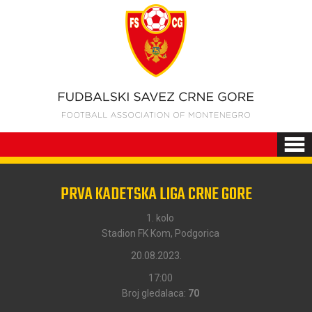
PRVA KADETSKA LIGA CRNE GORE
1. kolo
Stadion FK Kom, Podgorica
20.08.2023.
17:00
Broj gledalaca:
70