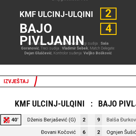
2
KMF ULCINJ-ULQINI
BAJO
4
PIVLJANIN
Prvi sudija :
Dražen Vukčević
, Drugi sudija :
Saša
Goranović
, Treći sudija :
Vladimir Šebek
, Match Delegate:
Dejan Gluščević
, Kontrolor suđenja:
Veljko Bošković
IZVJEŠTAJ
KMF ULCINJ-ULQINI
:
BAJO PIV
40'
Dženis Berjašević (G)
2
9
Balša Đurkov
Đovani Kočović
6
2
Ognjen Šuši