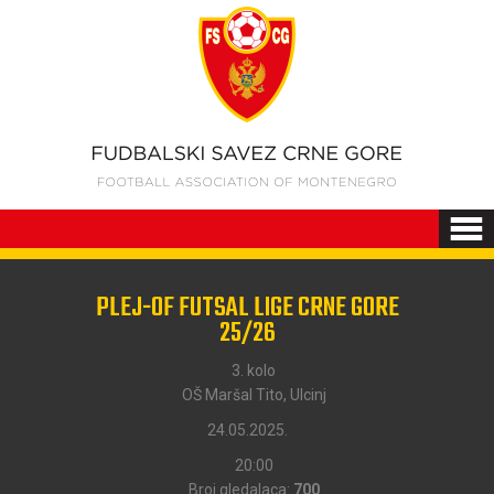
PLEJ-OF FUTSAL LIGE CRNE GORE
25/26
3. kolo
OŠ Maršal Tito, Ulcinj
24.05.2025.
20:00
Broj gledalaca:
700