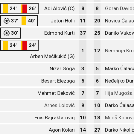
24'
26'
Adi Alović (C)
8
8
Goran David
37'
40'
Jeton Holli
11
20
Novica Ćalas
30'
Edmond Kurti
37
25
Danilo Vukov
24'
24'
1
12
Nemanja Kru
Arben Mećikukić (G)
Nizar Goga
3
5
Marko Ćalas
Besart Elezaga
5
6
Neđeljko Dur
Mehmet Đeković
7
7
Ilija Mugoša
Arnes Lolović
9
10
Darko Ćalas
Enis Bajraktaroviq
10
18
Miloš Kopriv
Agon Kolari
14
27
Darko Nikoli