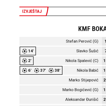
IZVJEŠTAJ
KMF BOK
Stefan Perović (G)
14'
Slavko Šušić
2'
Nikola Spalević (C)
1
6'
37'
38'
Nikola Babić
1
Marko Stijepović
2
Marko Bogićević (G)
1
Aleksandar Đurišić
2