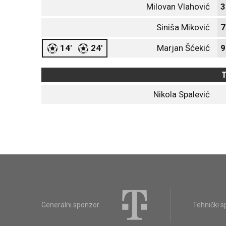
Milovan Vlahović
3
Siniša Miković
7
14'
24'
Marjan Šćekić
9
T
Nikola Spalević
Generalni sponzor
Tehnički 