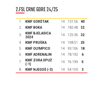
2.FSL CRNE GORE 24/25
1.
KMF GORŠTAK
14
131:56
40
2.
KMF BOKA
14
182:48
32
KMF BJELASICA
3.
14
125:36
32
2024
4.
KMF PRUŠKA
14
108:51
25
5.
KMF OLYMPICO
14
93:106
18
6.
KMF ADRENALIN
14
78:192
6
KMF ZORA SPUŽ
7.
14
76:199
5
(-1)
8.
KMF NJEGOŠ
(-3)
14
54:159
3