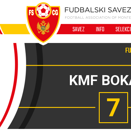
SAVEZ
INFO
SELEKC
FU
KMF BOK
7