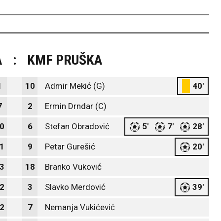
A
:
KMF PRUŠKA
1
10
Admir Mekić (G)
40'
7
2
Ermin Drndar (C)
0
6
Stefan Obradović
5'
7'
28'
1
9
Petar Gurešić
20'
3
18
Branko Vuković
2
3
Slavko Merdović
39'
2
7
Nemanja Vukićević