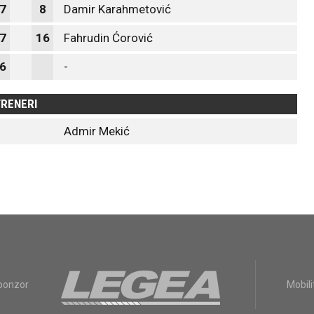
7
8
Damir Karahmetović
7
16
Fahrudin Ćorović
6
-
RENERI
Admir Mekić
sponzor
Mobili