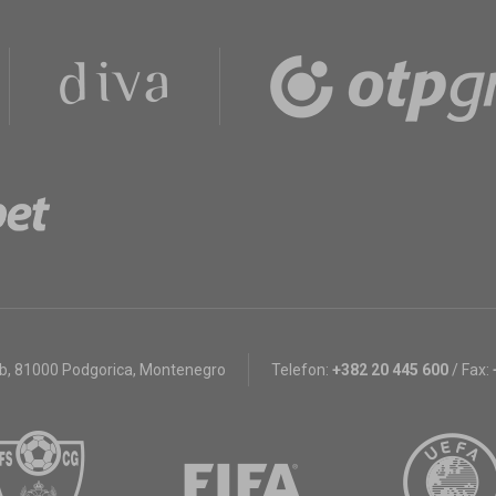
bb
,
81000 Podgorica, Montenegro
Telefon:
+382 20 445 600
/
Fax: