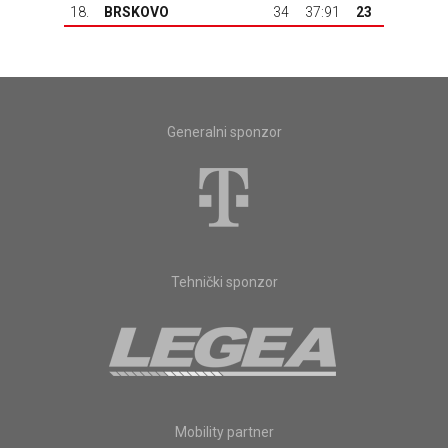
18.
BRSKOVO
34
37:91
23
Generalni sponzor
Tehnički sponzor
Mobility partner