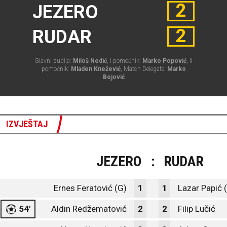
2
JEZERO
2
RUDAR
Glavni sudija:
Miloš Nedić
, I pomoćnik:
Marko Popović
, II
pomoćnik:
Mladen Knežević
, Match Delegate:
Marko
Bojović
IZVJEŠTAJ
JEZERO
:
RUDAR
Ernes Feratović (G)
1
1
Lazar Papić 
54'
Aldin Redžematović
2
2
Filip Lučić