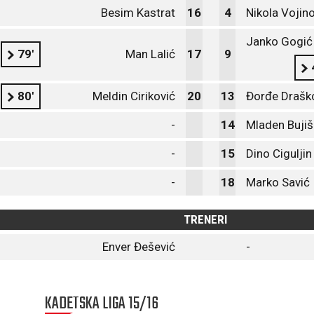
Besim Kastrat
16
4
Nikola Vojin
Janko Gogić
79'
Man Lalić
17
9
80'
Meldin Ciriković
20
13
Đorđe Drašk
-
14
Mladen Bujiš
-
15
Dino Ciguljin
-
18
Marko Savić
TRENERI
Enver Đešević
-
KADETSKA LIGA 15/16