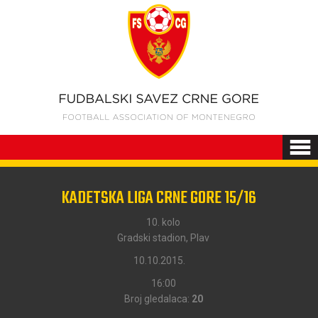
KADETSKA LIGA CRNE GORE 15/16
10. kolo
Gradski stadion, Plav
10.10.2015.
16:00
Broj gledalaca:
20