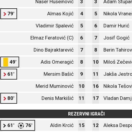
Naser Huseinović
3
3
Adam Stupa
79'
Almas Kojić
4
5
Nikola Vrane
Vladimir Spalević
5
6
Damir Hurić
Elmaz Feratović (C)
6
7
Josif Gogić
Dino Bajraktarević
7
8
Berin Tahirov
49'
Adis Omeragić
8
10
Miloš Zečevi
61'
Mersim Bašić
9
11
Jakša Jestro
Merid Muminović
10
16
Nikola Tešov
80'
Denis Markišić
11
17
Vladan Damj
REZERVNI IGRAČI
61'
76'
Aldin Krcić
15
12
Aleksa Despo