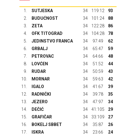
1.
SUTJESKA
34
119:12
93
2.
BUDUĆNOST
34
101:24
88
3.
ZETA
34
122:28
86
4.
OFK TITOGRAD
34
104:28
78
5.
JEDINSTVO FRANCA
34
97:49
62
6.
GRBALJ
34
65:47
59
7.
PETROVAC
34
64:66
48
8.
LOVĆEN
34
51:52
44
9.
RUDAR
34
50:59
43
10.
MORNAR
34
59:63
42
11.
IGALO
34
41:67
39
12.
RADNIČKI
34
39:78
35
13.
JEZERO
34
47:97
34
14.
DEČIĆ
34
41:105
29
15.
GRAFIČAR
34
33:109
27
16.
BOKELJ SBBET
34
35:87
26
17.
ISKRA
34
23:66
24