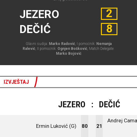
2
JEZERO
8
DEČIĆ
Glavni sudija:
Marko Radović
, I pomoćnik:
Nemanja
Ralević
, II pomoćnik:
Ognjen Bošković
, Match Delegate:
Marko Bojović
IZVJEŠTAJ
JEZERO
:
DEČIĆ
Andrej Cama
Ermin Luković (G)
80
21