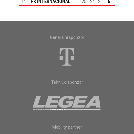
14.
FK INTERNACIONAL
25
24:131
6
Generalni sponzor
Tehnički sponzor
Mobility partner