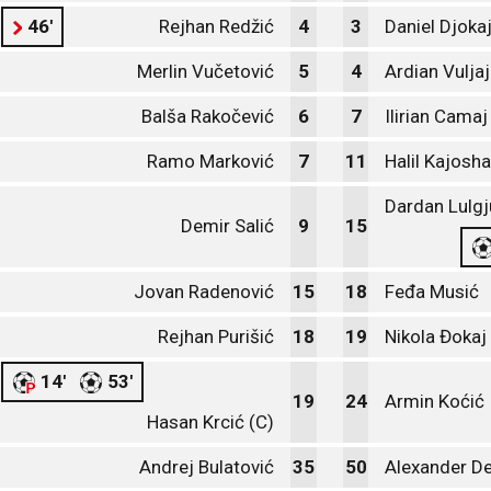
46'
Rejhan Redžić
4
3
Daniel Djoka
Merlin Vučetović
5
4
Ardian Vuljaj
Balša Rakočević
6
7
Ilirian Camaj
Ramo Marković
7
11
Halil Kajosha
Dardan Lulgj
Demir Salić
9
15
Jovan Radenović
15
18
Feđa Musić
Rejhan Purišić
18
19
Nikola Đokaj
14'
53'
19
24
Armin Koćić
Hasan Krcić (C)
Andrej Bulatović
35
50
Alexander D