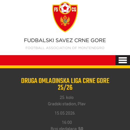
DRUGA OMLADINSKA LIGA CRNE GORE
25/26
25. kolo
Gradski stadion, Plav
15.05.2026.
16:00
Broj gledalaca:
50