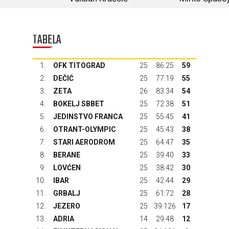
TABELA
1.
OFK TITOGRAD
25
86:25
59
2.
DEČIĆ
25
77:19
55
3.
ZETA
26
83:34
54
4.
BOKELJ SBBET
25
72:38
51
5.
JEDINSTVO FRANCA
25
55:45
41
6.
OTRANT-OLYMPIC
25
45:43
38
7.
STARI AERODROM
25
64:47
35
8.
BERANE
25
39:40
33
9.
LOVĆEN
25
38:42
30
10.
IBAR
25
42:44
29
11.
GRBALJ
25
61:72
28
12.
JEZERO
25
39:126
17
13.
ADRIA
14
29:48
12