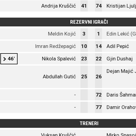
Andrija Kruščić
41
74
Kristijan Ljul
REZERVNI IGRAČI
Meldin Kojić
3
1
Edin Lekić (G
Imran Redžepagić
10
14
Adil Pepić
46'
Nikola Spalević
23
22
Gjin Dushaj
Dejan Majić 
Abdullah Gutić
25
26
-
72
Daris Šahma
-
77
Damir Oraho
TRENERI
Vuksan Kruščić
Mirko Spasoj