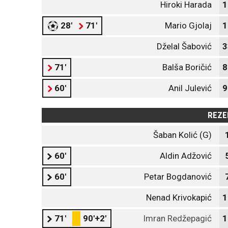
Hiroki Harada
1
28'
71'
Mario Gjolaj
1
Dželal Šabović
3
71'
Balša Boričić
8
60'
Anil Julević
9
REZE
Šaban Kolić (G)
60'
Aldin Adžović
60'
Petar Bogdanović
Nenad Krivokapić
1
71'
90'+2'
Imran Redžepagić
1