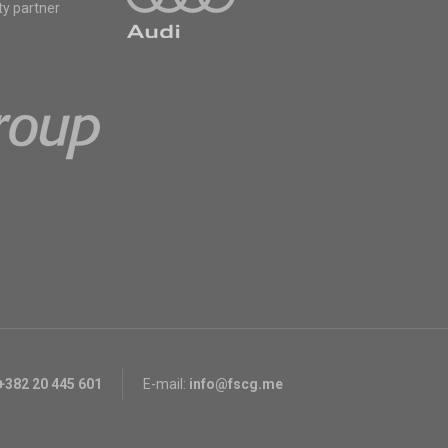
ty partner
+382 20 445 601
E-mail:
info@fscg.me