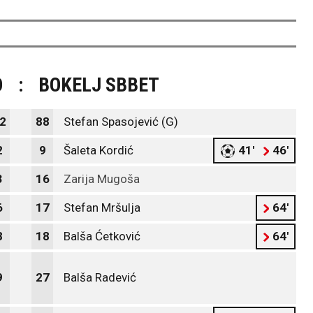
O
:
BOKELJ SBBET
2
88
Stefan Spasojević (G)
2
9
Šaleta Kordić
41'
46'
3
16
Zarija Mugoša
6
17
Stefan Mršulja
64'
8
18
Balša Ćetković
64'
9
27
Balša Radević