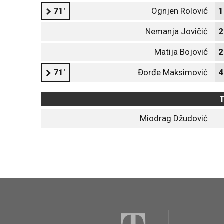
71'
Ognjen Rolović
1
Nemanja Jovičić
2
Matija Bojović
2
71'
Đorđe Maksimović
4
T
Miodrag Džudović