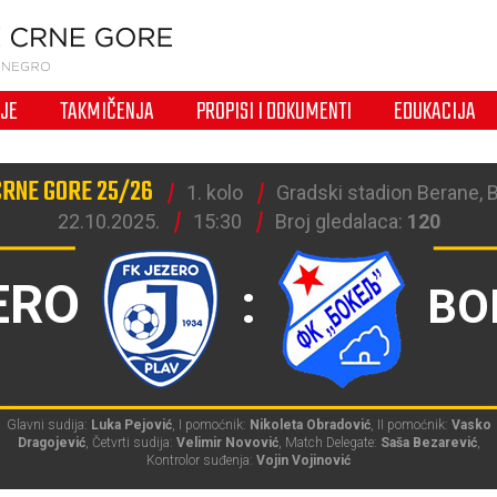
IJE
TAKMIČENJA
PROPISI I DOKUMENTI
EDUKACIJA
CRNE GORE 25/26
1. kolo
Gradski stadion Berane, 
22.10.2025.
15:30
Broj gledalaca:
120
ERO
:
BO
Glavni sudija:
Luka Pejović
, I pomoćnik:
Nikoleta Obradović
, II pomoćnik:
Vasko
Dragojević
, Četvrti sudija:
Velimir Novović
, Match Delegate:
Saša Bezarević
,
Kontrolor suđenja:
Vojin Vojinović