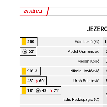
IZVJEŠTAJ
JEZER
250'
Edin Lekić (G)
1
62'
Abdel Osmanović
Meldin Kojić
90'+3'
Nikola Jovićević
43'
60'
Uroš Bulatović
18'
48'
71'
Edis Redžepagić (C)