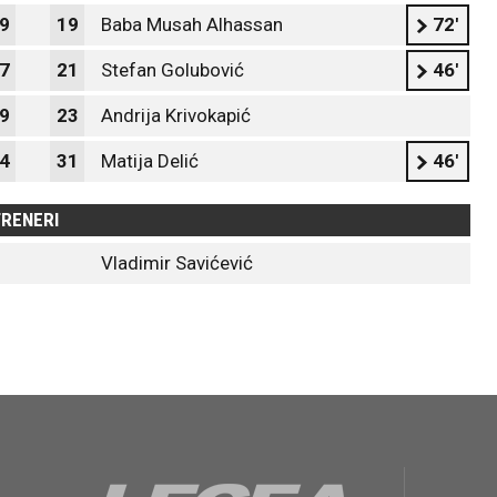
9
19
Baba Musah Alhassan
72'
7
21
Stefan Golubović
46'
9
23
Andrija Krivokapić
4
31
Matija Delić
46'
RENERI
Vladimir Savićević