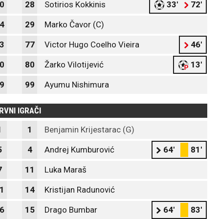
0
28
Sotirios Kokkinis
33'
72'
4
29
Marko Čavor (C)
3
77
Victor Hugo Coelho Vieira
46'
0
80
Žarko Vilotijević
13'
9
99
Ayumu Nishimura
RVNI IGRAČI
1
1
Benjamin Krijestarac (G)
5
4
Andrej Kumburović
64'
81'
7
11
Luka Maraš
1
14
Kristijan Radunović
6
15
Drago Bumbar
64'
83'