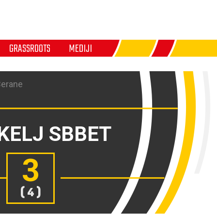
GRASSROOTS
MEDIJI
Berane
KELJ SBBET
3
( 4 )