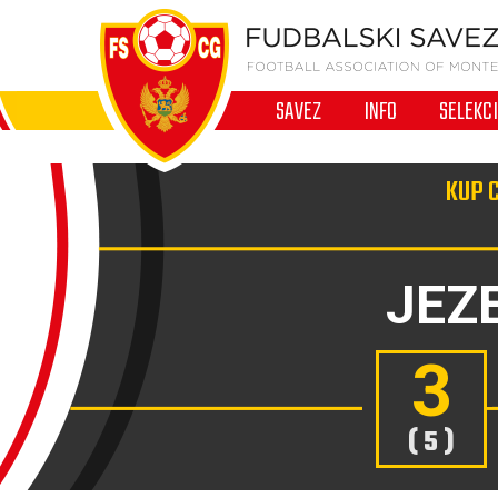
SAVEZ
INFO
SELEKC
KUP 
JEZ
3
( 5 )