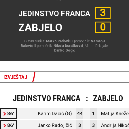
3
JEDINSTVO FRANCA
0
ZABJELO
Glavni sudija:
Marko Radović
, I pomoćnik:
Nemanja
Ralević
, II pomoćnik:
Nikola Đurašković
, Match Delegate:
Danko Gogić
IZVJEŠTAJ
JEDINSTVO FRANCA
:
ZABJELO
86'
Karim Dacić (G)
44
1
Matija Kneže
86'
Janko Radojičić
3
3
Andrija Niko