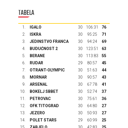
TABELA
1.
IGALO
30
106:31
76
2.
ISKRA
30
95:25
71
3.
JEDINSTVO FRANCA
30
94:24
69
4.
BUDUĆNOST 2
30
123:51
63
5.
BERANE
30
113:83
55
6.
RUDAR
29
80:57
45
7.
OTRANT-OLYMPIC
30
51:63
44
8.
MORNAR
30
90:57
43
9.
ARSENAL
30
67:78
41
10.
BOKELJ SBBET
30
52:74
37
11.
PETROVAC
30
75:61
36
12.
OFK TITOGRAD
30
64:80
27
13.
JEZERO
30
50:93
27
14.
POLET STARS
29
60:99
25
15.
ZABJELO
30
42:83
25