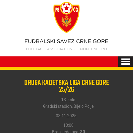
DRUGA KADETSKA LIGA CRNE GORE
25/26
13. kolo
Gradski stadion, Bijelo Polje
03.11.2025.
13:00
Broj gledalaca:
30