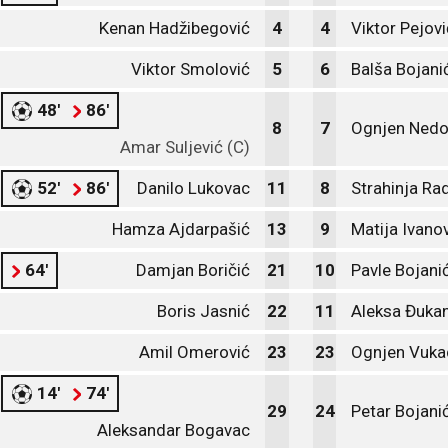
Kenan Hadžibegović
4
4
Viktor Pejovi
Viktor Smolović
5
6
Balša Bojani
48'
86'
8
7
Ognjen Nedo
Amar Suljević (C)
52'
86'
Danilo Lukovac
11
8
Strahinja Ra
Hamza Ajdarpašić
13
9
Matija Ivano
64'
Damjan Boričić
21
10
Pavle Bojani
Boris Jasnić
22
11
Aleksa Đuka
Amil Omerović
23
23
Ognjen Vuka
14'
74'
29
24
Petar Bojani
Aleksandar Bogavac