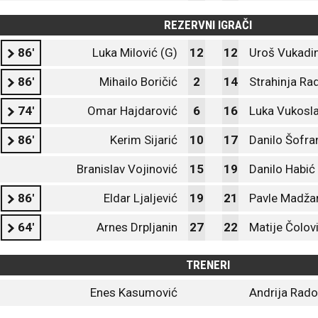
REZERVNI IGRAČI
86'
Luka Milović (G)
12
12
Uroš Vukadin
86'
Mihailo Boričić
2
14
Strahinja Ra
74'
Omar Hajdarović
6
16
Luka Vukosl
86'
Kerim Sijarić
10
17
Danilo Šofra
Branislav Vojinović
15
19
Danilo Habić
86'
Eldar Ljaljević
19
21
Pavle Madža
64'
Arnes Drpljanin
27
22
Matije Čolov
TRENERI
Enes Kasumović
Andrija Rado